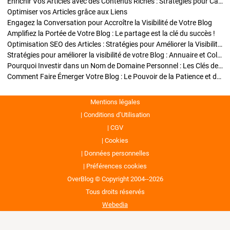
Enrichir Vos Articles avec des Contenus Riches : Stratégies pour Captiver et Optimiser
Optimiser vos Articles grâce aux Liens
Engagez la Conversation pour Accroître la Visibilité de Votre Blog
Amplifiez la Portée de Votre Blog : Le partage est la clé du succès !
Optimisation SEO des Articles : Stratégies pour Améliorer la Visibilité de Votre Blog
Stratégies pour améliorer la visibilité de votre Blog : Annuaire et Collaborations
Pourquoi Investir dans un Nom de Domaine Personnel : Les Clés de la Réussite de Votre Blog
Comment Faire Émerger Votre Blog : Le Pouvoir de la Patience et de la Persévérance
Mentions légales
Conditions d’Utilisation
CGV
Cookies
Données personnelles
Préférences cookies
OverBlog © Copyright 2004--2026
Tous droits réservés
Webedia