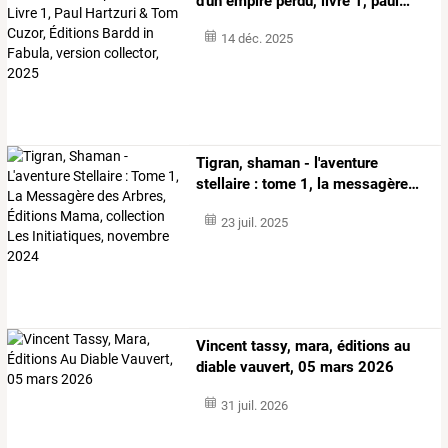
d'un
empire
perdu,
livre
1,
paul
…
14 déc. 2025
Tigran,
shaman
-
l'aventure
stellaire
:
tome
1,
la
messagère
…
23 juil. 2025
Vincent tassy, mara, éditions au
diable vauvert, 05 mars 2026
31 juil. 2026