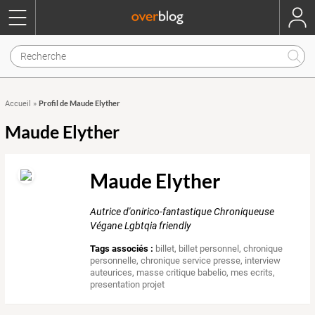
Profil de Maude Elyther
Accueil
»
Maude Elyther
Maude Elyther
Autrice d'onirico-fantastique Chroniqueuse
Végane Lgbtqia friendly
Tags associés :
billet
,
billet personnel
,
chronique
personnelle
,
chronique service presse
,
interview
auteurices
,
masse critique babelio
,
mes ecrits
,
presentation projet