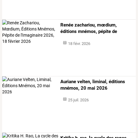
Renée
zachariou,
mœdium,
éditions
mnémos,
pépite
de
l'imaginaire
…
18 févr. 2026
Auriane velten, liminal, éditions
mnémos, 20 mai 2026
25 juil. 2026
Kritika
h.
rao,
la
cycle
des
rages
-