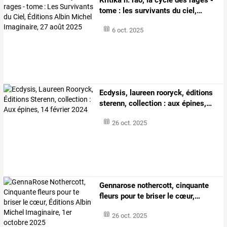
tome
:
les
survivants
du
ciel,
…
6 oct. 2025
Ecdysis,
laureen
rooryck,
éditions
sterenn,
collection
:
aux
épines,
…
26 oct. 2025
Gennarose
nothercott,
cinquante
fleurs
pour
te
briser
le
cœur,
…
26 oct. 2025