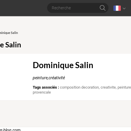
minique Salin
 Salin
Dominique Salin
peinture,créativité
Tags associés :
composition decoration
,
creativite
,
peintur
provencale