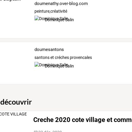
doumenathy.over-blog.com
peinture,créativité
Dominique Salin
doumesantons
santons et créches provencales
Dominique Salin
 découvrir
Creche 2020 cote village et com