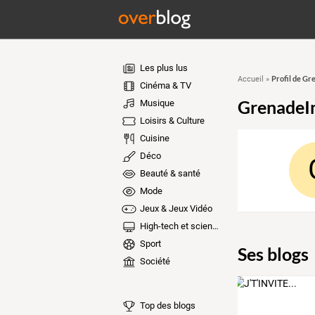
Les plus lus
Profil de G
Accueil
»
Cinéma & TV
GrenadeI
Musique
Loisirs & Culture
Cuisine
Déco
Beauté & santé
Mode
Jeux & Jeux Vidéo
High-tech et sciences
Sport
Ses blogs
Société
Top des blogs