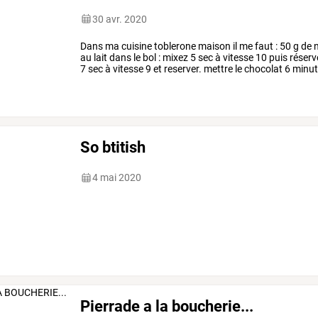
30 avr. 2020
Dans
ma
cuisine
toblerone
maison
il
me
faut
:
50
g
de
n
au
lait
dans
le
bol
:
mixez
5
sec
à
vitesse
10
puis
réserv
7
sec
à
vitesse
9
et
reserver.
mettre
le
chocolat
6
minut
ajouter
les
amandes
et
…
So btitish
4 mai 2020
Pierrade a la boucherie...