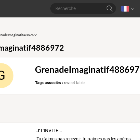
renadeImaginatif4886972
maginatif4886972
GrenadeImaginatif488697
G
Tags associés :
sweet table
J'T'INVITE...
Tu
n'aimes
pas
recevoir,
tu
n'aimes
pas
les
apéros