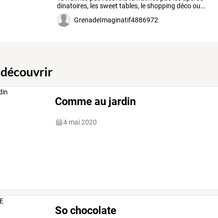
dinatoires,
les
sweet
tables,
le
shopping
déco
ou
…
GrenadeImaginatif4886972
 découvrir
Comme au jardin
4 mai 2020
So chocolate