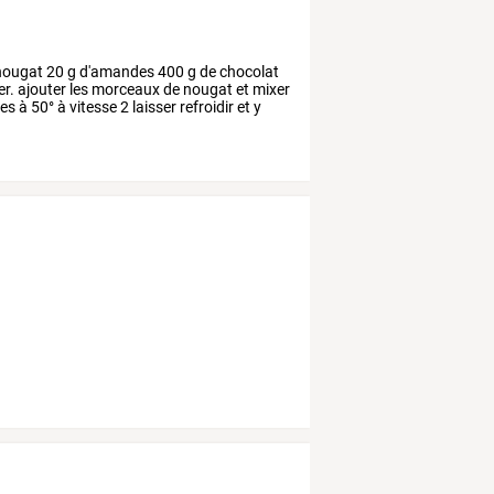
ougat
20
g
d'amandes
400
g
de
chocolat
er.
ajouter
les
morceaux
de
nougat
et
mixer
es
à
50°
à
vitesse
2
laisser
refroidir
et
y