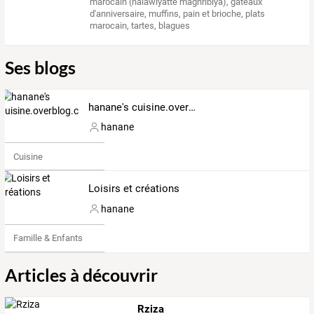
marocain (halawiyatte maghribiya)
,
gateaux
d'anniversaire
,
muffins
,
pain et brioche
,
plats
marocain
,
tartes
,
blagues
Ses blogs
hanane's cuisine.overblog.com
hanane
Cuisine
Loisirs et créations
hanane
Famille & Enfants
Articles à découvrir
Rziza