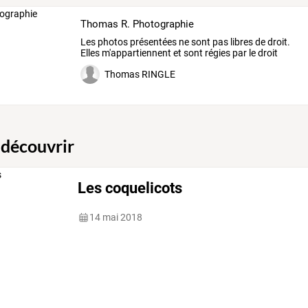
Thomas R. Photographie
Les
photos
présentées
ne
sont
pas
libres
de
droit.
Elles
m'appartiennent
et
sont
régies
par
le
droit
français
…
Thomas RINGLE
 découvrir
Les coquelicots
14 mai 2018