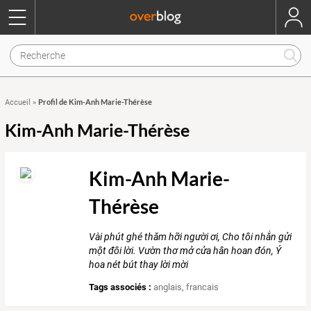
Profil de Kim-Anh Marie-Thérèse
Accueil
»
Kim-Anh Marie-Thérèse
Kim-Anh Marie-
Thérèse
Vài phút ghé thăm hỡi người ơi, Cho tôi nhắn gửi
một đôi lời. Vườn thơ mở cửa hân hoan đón, Ý
hoa nét bút thay lời mời
Tags associés :
anglais
,
francais