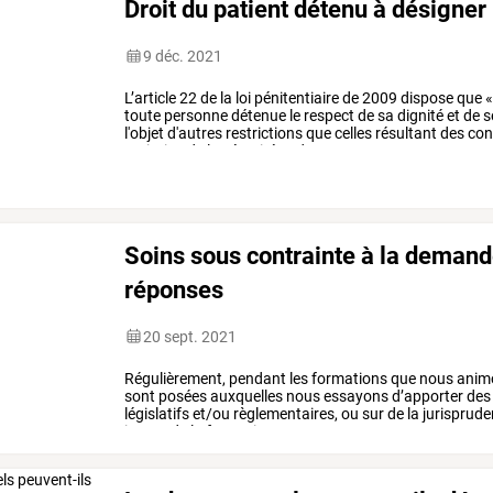
Droit du patient détenu à désigne
9 déc. 2021
L’article
22
de
la
loi
pénitentiaire
de
2009
dispose
que
toute
personne
détenue
le
respect
de
sa
dignité
et
de
s
l'objet
d'autres
restrictions
que
celles
résultant
des
con
maintien
de
la
sécurité
et
du
…
Soins sous contrainte à la demande
réponses
20 sept. 2021
Régulièrement,
pendant
les
formations
que
nous
anim
sont
posées
auxquelles
nous
essayons
d’apporter
des
législatifs
et/ou
règlementaires,
ou
sur
de
la
jurisprude
issues
de
la
formation
«
…