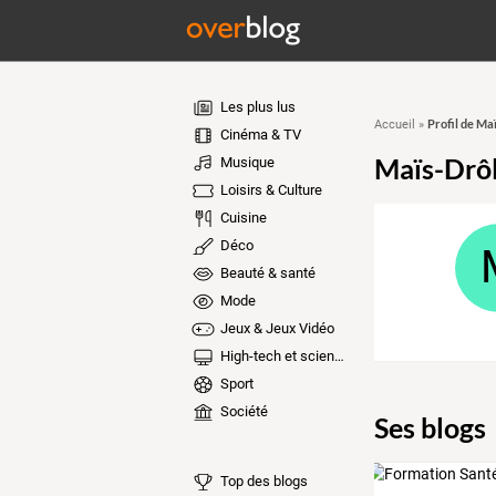
Les plus lus
Profil de M
Accueil
»
Cinéma & TV
Maïs-Drô
Musique
Loisirs & Culture
Cuisine
Déco
Beauté & santé
Mode
Jeux & Jeux Vidéo
High-tech et sciences
Sport
Société
Ses blogs
Top des blogs