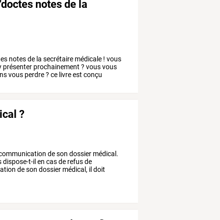
"doctes notes de la
tes
notes
de
la
secrétaire
médicale
!
vous
y
présenter
prochainement
?
vous
vous
ns
vous
perdre
?
ce
livre
est
conçu
cal ?
communication
de
son
dossier
médical.
s
dispose-t-il
en
cas
de
refus
de
ation
de
son
dossier
médical,
il
doit