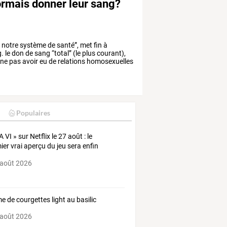
rmais donner leur sang?
e
notre
système
de
santé”,
met
fin
à
.
le
don
de
sang
“total”
(le
plus
courant),
ne
pas
avoir
eu
de
relations
homosexuelles
Populaires
 VI » sur Netflix le 27 août : le
ier vrai aperçu du jeu sera enfin
ilé
 août 2026
e de courgettes light au basilic
 août 2026