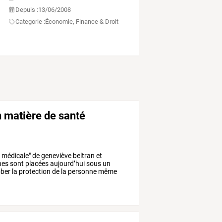
Depuis :
13/06/2008
Categorie :
Économie, Finance & Droit
n matière de santé
e
médicale"
de
geneviève
beltran
et
nes
sont
placées
aujourd’hui
sous
un
ober
la
protection
de
la
personne
même