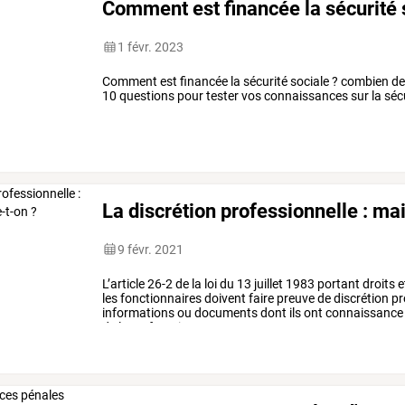
Comment est financée la sécurité 
1 févr. 2023
Comment est financée la sécurité sociale ? combien de 
10 questions pour tester vos connaissances sur la sécur
La discrétion professionnelle : mai
9 févr. 2021
L’article
26-2
de
la
loi
du
13
juillet
1983
portant
droits
e
les
fonctionnaires
doivent
faire
preuve
de
discrétion
pr
informations
ou
documents
dont
ils
ont
connaissance
de
leurs
fonctions.
»
…