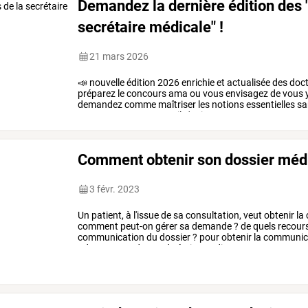
Demandez la dernière édition des 
secrétaire médicale" !
21 mars 2026
📣
nouvelle
édition
2026
enrichie
et
actualisée
des
doc
préparez
le
concours
ama
ou
vous
envisagez
de
vous
demandez
comme
maîtriser
les
notions
essentielles
sa
exactement
pour
vous.
il
s'agit
…
Comment obtenir son dossier médi
3 févr. 2023
Un
patient,
à
l'issue
de
sa
consultation,
veut
obtenir
la
comment
peut-on
gérer
sa
demande
?
de
quels
recour
communication
du
dossier
?
pour
obtenir
la
communic
adresser
une
demande
écrite
au
directeur
…