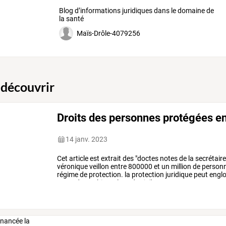
Blog d’informations juridiques dans le domaine de
la santé
Maïs-Drôle-4079256
 découvrir
Droits des personnes protégées e
14 janv. 2023
Cet
article
est
extrait
des
"doctes
notes
de
la
secrétair
véronique
veillon
entre
800000
et
un
million
de
person
régime
de
protection.
la
protection
juridique
peut
engl
et/ou
de
ses
biens.
le
code
civil
…