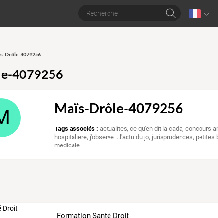
aïs-Drôle-4079256
le-4079256
Maïs-Drôle-4079256
M
Tags associés :
actualites
,
ce qu'en dit la cada
,
concours 
hospitaliere
,
j'observe ...l'actu du jo
,
jurisprudences
,
petites 
medicale
Formation Santé Droit