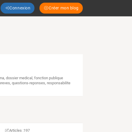
Connexion
Créer mon blog
ama
,
dossier medical
,
fonction publique
breves
,
questions-reponses
,
responsabilite
Articles :
197