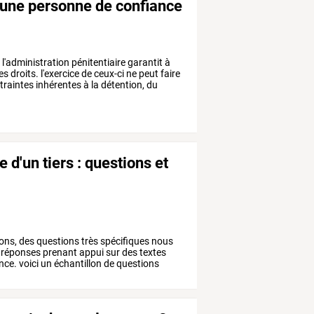
r une personne de confiance
«
l'administration
pénitentiaire
garantit
à
es
droits.
l'exercice
de
ceux-ci
ne
peut
faire
traintes
inhérentes
à
la
détention,
du
 d'un tiers : questions et
ons,
des
questions
très
spécifiques
nous
réponses
prenant
appui
sur
des
textes
nce.
voici
un
échantillon
de
questions