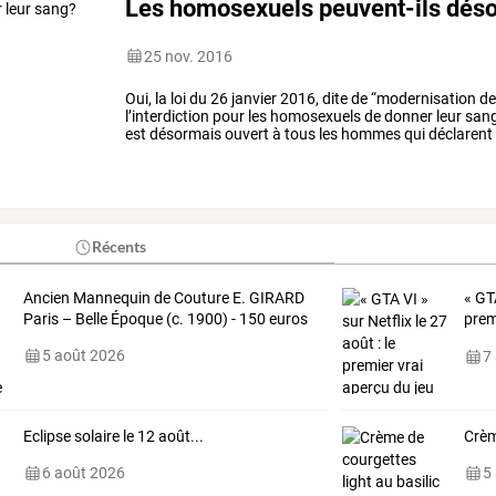
Les homosexuels peuvent-ils déso
25 nov. 2016
Oui,
la
loi
du
26
janvier
2016,
dite
de
“modernisation
d
l’interdiction
pour
les
homosexuels
de
donner
leur
sang
est
désormais
ouvert
à
tous
les
hommes
qui
déclarent
depuis
au
moins
douze
mois
…
Récents
Ancien Mannequin de Couture E. GIRARD
« GTA
Paris – Belle Époque (c. 1900) - 150 euros
prem
dévo
5 août 2026
7
Eclipse solaire le 12 août...
Crèm
6 août 2026
5