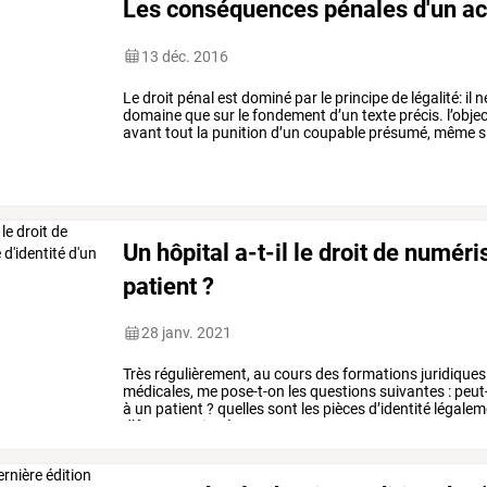
Les conséquences pénales d'un ac
13 déc. 2016
Le
droit
pénal
est
dominé
par
le
principe
de
légalité:
il
n
domaine
que
sur
le
fondement
d’un
texte
précis.
l’objec
avant
tout
la
punition
d’un
coupable
présumé,
même
s
souvent
d’une
action
civile
en
…
Un hôpital a-t-il le droit de numéris
patient ?
28 janv. 2021
Très
régulièrement,
au
cours
des
formations
juridiques
médicales,
me
pose-t-on
les
questions
suivantes
:
peut
à
un
patient
?
quelles
sont
les
pièces
d’identité
légalem
d’être
enregistré
sur
un
autre
…