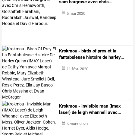
sam
hargrave
avec
chris
…
5 mai 2020
Krokmou
-
birds
of
prey
et
la
fantabuleuse
histoire
de
harley
…
11 févr. 2020
Krokmou
-
invisible
man
(imax
laser)
de
leigh
whannell
avec
…
6 mars 2020