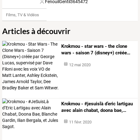
FenouilGentil3645472
Films, TV & Vidéos
Articles à découvrir
Krokmou
-
star
wars
-
the
clone
wars
-
saison
7
(disney+)
créée
…
12 mai 2020
Krokmou
-
#jesuislà
d’eric
lartigau
avec
alain
chabat,
doona
bae,
…
11 févr. 2020