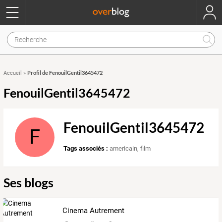
Profil de FenouilGentil3645472
Accueil
»
FenouilGentil3645472
FenouilGentil3645472
F
Tags associés :
americain
,
film
Ses blogs
Cinema Autrement