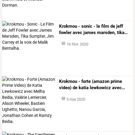
Krokmou
-
sonic
-
le
film
de
jeff
fowler
avec
james
marsden,
tika
…
16 févr. 2020
Krokmou
-
forte
(amazon
prime
video)
de
katia
lewkowicz
avec
…
5 mai 2020