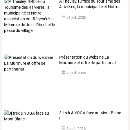
A
Theuley,
l'Office
du
Tourisme
des
4
rivières,
la
municipalité
et
Notre
…
31 juil. 2026
Présentation du webzine La
Murmure et offre de partenariat
28 juil. 2026
3j trek & YOGA face au Mont Blanc
!
3 août 2026