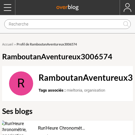
Profil de RamboutanAventureux3006574
Accueil
»
RamboutanAventureux3006574
RamboutanAventureux3
R
Tags associés :
mieltonia
,
organisation
Ses blogs
Run'Heure Chronométrie, Sonorisation (Since 2013)