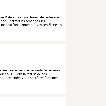
rme
&
détente
suivie
d'une
galette
des
rois.
nt
qui
permet
les
échanges,
les
n
ne
peut
fonctionner
qu'avec
des
éléments
r,
respirer
ensemble,
ressentir
l'énergie
en
our
nous...
voilà
la
reprise
de
nos
pour
ce
rendez
vous
santé.
renforcement