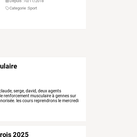
Depuis :
10/11/2018
Categorie :
Sport
ulaire
claude,
serge,
david,
deux
agents
de
renforcement
musculaire
à
gennes
sur
norisée.
les
cours
reprendrons
le
mercredi
 rois 2025