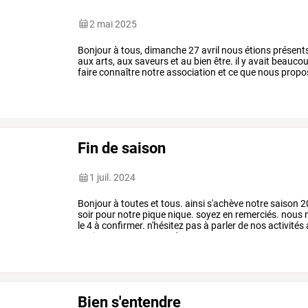
2 mai 2025
Bonjour
à
tous,
dimanche
27
avril
nous
étions
présent
aux
arts,
aux
saveurs
et
au
bien
être.
il
y
avait
beauco
faire
connaître
notre
association
et
ce
que
nous
propo
de
qi
gong
ouverts
au
…
Fin de saison
1 juil. 2024
Bonjour
à
toutes
et
tous.
ainsi
s'achève
notre
saison
2
soir
pour
notre
pique
nique.
soyez
en
remerciés.
nous
le
4
à
confirmer.
n'hésitez
pas
à
parler
de
nos
activités
venir
essayer.
en
attendant
…
Bien s'entendre