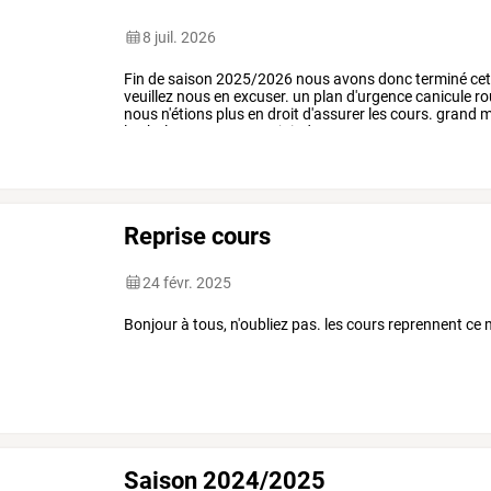
8 juil. 2026
Fin
de
saison
2025/2026
nous
avons
donc
terminé
cet
veuillez
nous
en
excuser.
un
plan
d'urgence
canicule
ro
nous
n'étions
plus
en
droit
d'assurer
les
cours.
grand
m
la
chaleur
pour
nous
rejoindre
…
Reprise cours
24 févr. 2025
Bonjour à tous, n'oubliez pas. les cours reprennent ce 
Saison 2024/2025