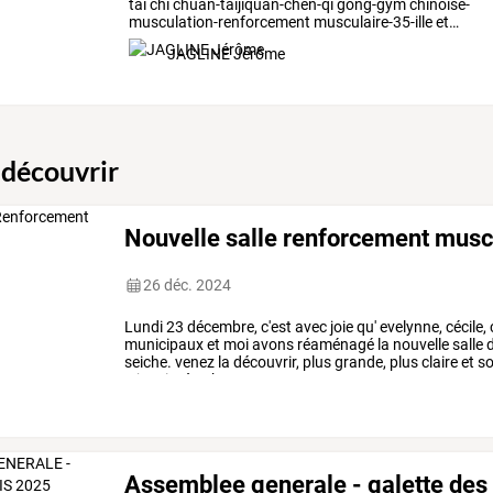
tai
chi
chuan-taijiquan-chen-qi
gong-gym
chinoise-
musculation-renforcement
musculaire-35-ille
et
…
JAGLINE Jérôme
 découvrir
Nouvelle salle renforcement musc
26 déc. 2024
Lundi
23
décembre,
c'est
avec
joie
qu'
evelynne,
cécile,
municipaux
et
moi
avons
réaménagé
la
nouvelle
salle
seiche.
venez
la
découvrir,
plus
grande,
plus
claire
et
so
8
janvier
à18h30.
…
Assemblee generale - galette des