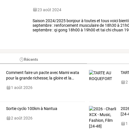
23 août 2024
Saison
2024/2025
bonjour
à
toutes
et
tous
voici
bient
septembre
:
renforcement
musculaire
de
18h30
à
21h
septembre
:
qi
gong
18h00
à
19h00
et
tai
chi
chuan
19
argentré
du
plessis.
le
…
Récents
Comment
faire
un
pacte
avec
Mami
wata
TAR
pour
la
grande
richesse;
la
gloire
et
la
…
2
1 août 2026
Sortie cyclo 100km à Nantua
2026
[24-
2 août 2026
1