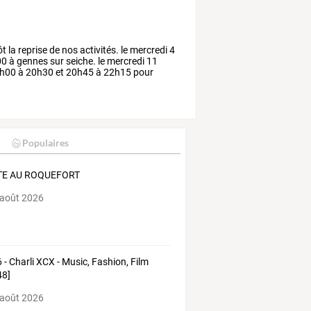
ôt
la
reprise
de
nos
activités.
le
mercredi
4
00
à
gennes
sur
seiche.
le
mercredi
11
h00
à
20h30
et
20h45
à
22h15
pour
Populaires
TE AU ROQUEFORT
 août 2026
 - Charli XCX - Music, Fashion, Film
48]
 août 2026