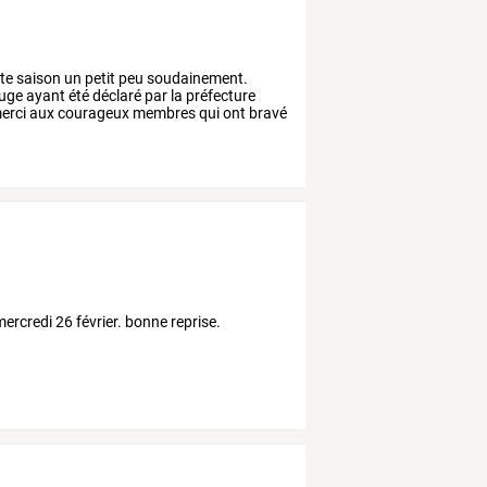
te
saison
un
petit
peu
soudainement.
uge
ayant
été
déclaré
par
la
préfecture
erci
aux
courageux
membres
qui
ont
bravé
mercredi 26 février. bonne reprise.