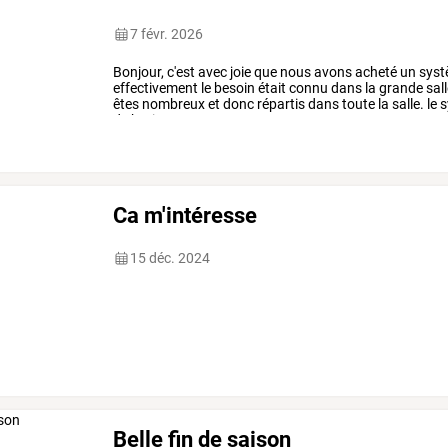
7 févr. 2026
Bonjour,
c'est
avec
joie
que
nous
avons
acheté
un
syst
effectivement
le
besoin
était
connu
dans
la
grande
sal
êtes
nombreux
et
donc
répartis
dans
toute
la
salle.
le
s
de
bruit
…
Ca m'intéresse
15 déc. 2024
Belle fin de saison