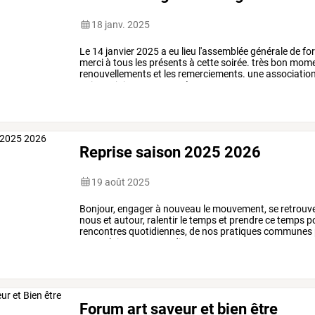
18 janv. 2025
Le
14
janvier
2025
a
eu
lieu
l'assemblée
générale
de
fo
merci
à
tous
les
présents
à
cette
soirée.
très
bon
mome
renouvellements
et
les
remerciements.
une
associatio
qui
se
rejoignent
pour
créer
…
Reprise saison 2025 2026
19 août 2025
Bonjour,
engager
à
nouveau
le
mouvement,
se
retrouve
nous
et
autour,
ralentir
le
temps
et
prendre
ce
temps
p
rencontres
quotidiennes,
de
nos
pratiques
communes
musculaire
:
~
mercredi
3
…
Forum art saveur et bien être