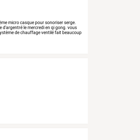
ème
micro
casque
pour
sonoriser
serge.
le
d'argentré
le
mercredi
en
qi
gong.
vous
ystème
de
chauffage
ventilé
fait
beaucoup