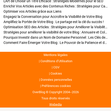
L'Art de Choisir un Titre Efficace : Stratégies Modernes pour le SEO
Enrichir Vos Articles avec des Contenus Riches : Stratégies pour Captiver et Optimiser
Optimiser vos Articles grâce aux Liens
Engagez la Conversation pour Accroître la Visibilité de Votre Blog
Amplifiez la Portée de Votre Blog : Le partage est la clé du succès !
Optimisation SEO des Articles : Stratégies pour Améliorer la Visibilité de Votre Blog
Stratégies pour améliorer la visibilité de votre Blog : Annuaire et Collaborations
Pourquoi Investir dans un Nom de Domaine Personnel : Les Clés de la Réussite de Votre Blog
Comment Faire Émerger Votre Blog : Le Pouvoir de la Patience et de la Persévérance
Mentions légales
Conditions d’Utilisation
CGV
Cookies
Données personnelles
Préférences cookies
OverBlog © Copyright 2004--2026
Tous droits réservés
Webedia