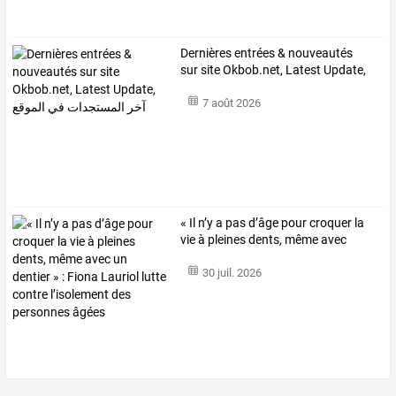
Dernières
entrées
&
nouveautés
sur
site
Okbob.net,
Latest
Update,
آخر
…
7 août 2026
«
Il
n’y
a
pas
d’âge
pour
croquer
la
vie
à
pleines
dents,
même
avec
un
…
30 juil. 2026