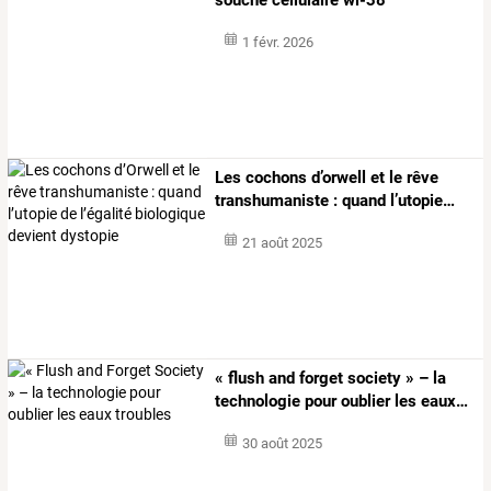
1 févr. 2026
Les
cochons
d’orwell
et
le
rêve
transhumaniste
:
quand
l’utopie
…
21 août 2025
«
flush
and
forget
society
»
–
la
technologie
pour
oublier
les
eaux
…
30 août 2025