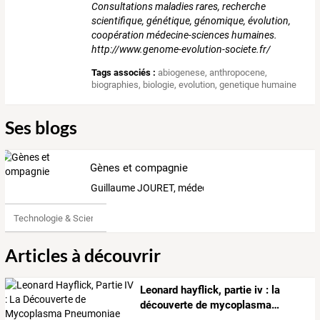
Consultations maladies rares, recherche
scientifique, génétique, génomique, évolution,
coopération médecine-sciences humaines.
http://www.genome-evolution-societe.fr/
Tags associés :
abiogenese
,
anthropocene
,
biographies
,
biologie
,
evolution
,
genetique humaine
Ses blogs
Gènes et compagnie
Guillaume JOURET, médecin spécialiste, Génétique 
Technologie & Science
Articles à découvrir
Leonard
hayflick,
partie
iv
:
la
découverte
de
mycoplasma
…