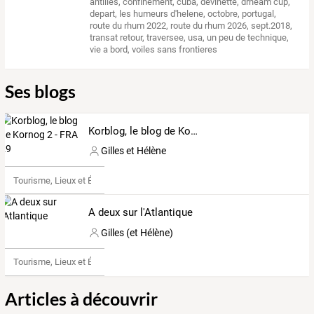
antilles
,
confinement
,
cuba
,
devinette
,
drheam cup
,
depart
,
les humeurs d'helene
,
octobre
,
portugal
,
route du rhum 2022
,
route du rhum 2026
,
sept.2018
,
transat retour
,
traversee
,
usa
,
un peu de technique
,
vie a bord
,
voiles sans frontieres
Ses blogs
Korblog, le blog de Kornog 2 - FRA 29
Gilles et Hélène
Tourisme, Lieux et Événements
A deux sur l'Atlantique
Gilles (et Hélène)
Tourisme, Lieux et Événements
Articles à découvrir