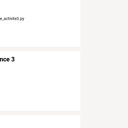
te_activite3.py
nce 3