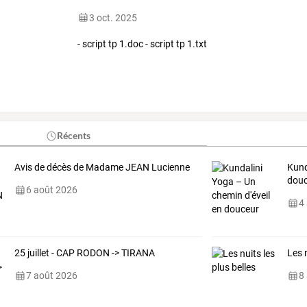
3 oct. 2025
- script tp 1.doc - script tp 1.txt
Récents
Avis de décès de Madame JEAN Lucienne
Kund
dou
6 août 2026
4
25 juillet - CAP RODON -> TIRANA
Les n
7 août 2026
8