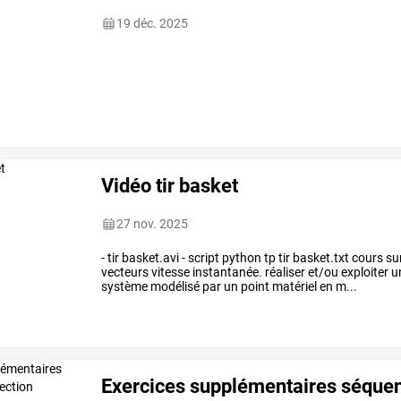
19 déc. 2025
Vidéo tir basket
27 nov. 2025
- tir basket.avi - script python tp tir basket.txt cours
vecteurs vitesse instantanée. réaliser et/ou exploiter
système modélisé par un point matériel en m...
Exercices supplémentaires séquen