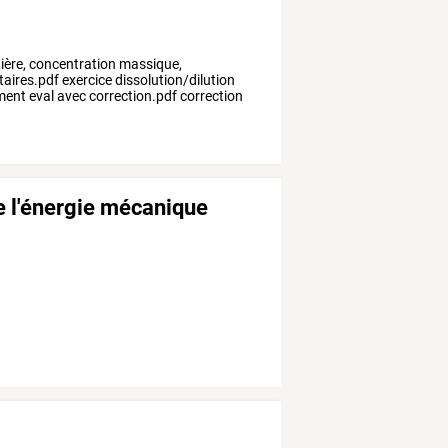
ère,
concentration
massique,
aires.pdf
exercice
dissolution/dilution
ment
eval
avec
correction.pdf
correction
e l'énergie mécanique