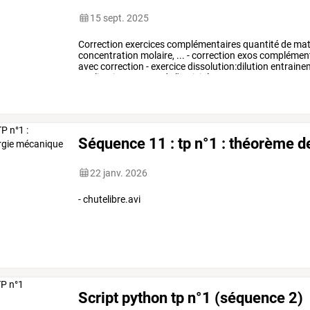
15 sept. 2025
Correction
exercices
complémentaires
quantité
de
mati
concentration
molaire,
...
-
correction
exos
complément
avec
correction
-
exercice
dissolution:dilution
entraine
application
n°1
et
2
de
l'activité
…
Séquence 11 : tp n°1 : théorème d
22 janv. 2026
- chutelibre.avi
Script python tp n°1 (séquence 2)