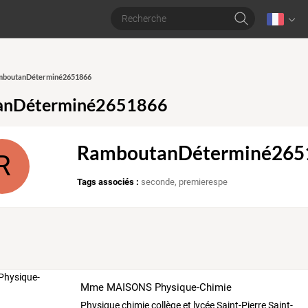
amboutanDéterminé2651866
anDéterminé2651866
RamboutanDéterminé265
R
Tags associés :
seconde
,
premierespe
Mme MAISONS Physique-Chimie
Physique chimie collège et lycée Saint-Pierre Saint-