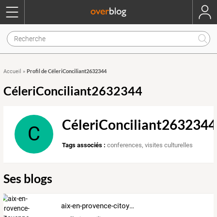
Profil de CéleriConciliant2632344
Accueil
»
CéleriConciliant2632344
CéleriConciliant2632344
C
Tags associés :
conferences
,
visites culturelles
Ses blogs
aix-en-provence-citoyenne