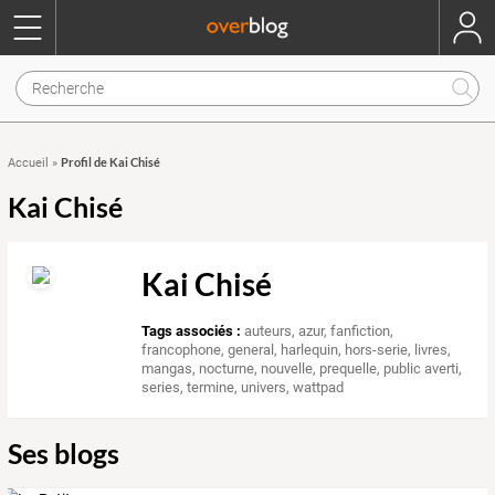
Profil de Kai Chisé
Accueil
»
Kai Chisé
Kai Chisé
Tags associés :
auteurs
,
azur
,
fanfiction
,
francophone
,
general
,
harlequin
,
hors-serie
,
livres
,
mangas
,
nocturne
,
nouvelle
,
prequelle
,
public averti
,
series
,
termine
,
univers
,
wattpad
Ses blogs