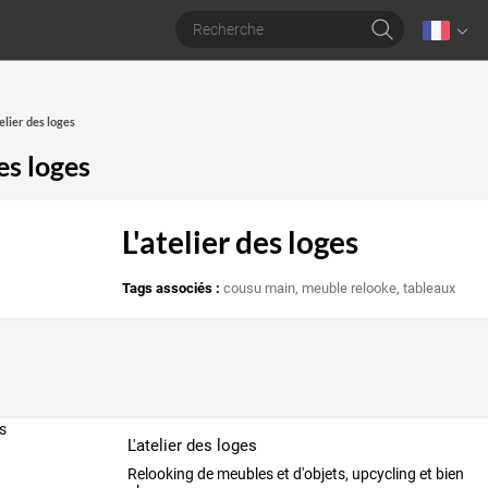
telier des loges
des loges
L'atelier des loges
Tags associés :
cousu main
,
meuble relooke
,
tableaux
L'atelier des loges
Relooking de meubles et d'objets, upcycling et bien