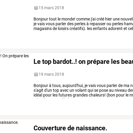
15 mars 2018
Bonjour
tout
le
monde!
comme
j'ai
créé
hier
une
nouvel
je
vais
vous
parler
des
perles
à
repasser
ou
perles
ham
magasins
de
loisirs
créatifs).
les
enfants
adorent
et
ce
concentration!
c'est
top!!
pour
…
Le top bardot..! on prépare les bea
19 mars 2018
Bonjour
à
tous,
aujourd'hui,
je
vais
vous
parler
de
ma
n
s'agit
d'un
top
avec
un
volant
qui
se
pose
au
niveau
de
idéal
pour
les
futures
grandes
chaleurs!
(bon
pour
le
m
période,
qui
est
l'été!!)
…
Couverture de naissance.