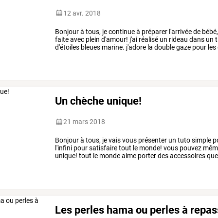
12 avr. 2018
Bonjour
à
tous,
je
continue
à
préparer
l'arrivée
de
bébé
faite
avec
plein
d'amour!
j'ai
réalisé
un
rideau
dans
un
t
d'étoiles
bleues
marine.
j'adore
la
double
gaze
pour
les
léger!
la
photo
ne
le
met
…
Un chèche unique!
21 mars 2018
Bonjour
à
tous,
je
vais
vous
présenter
un
tuto
simple
p
l'infini
pour
satisfaire
tout
le
monde!
vous
pouvez
mêm
unique!
tout
le
monde
aime
porter
des
accessoires
qu
temps,
prenez
un
…
Les perles hama ou perles à repas