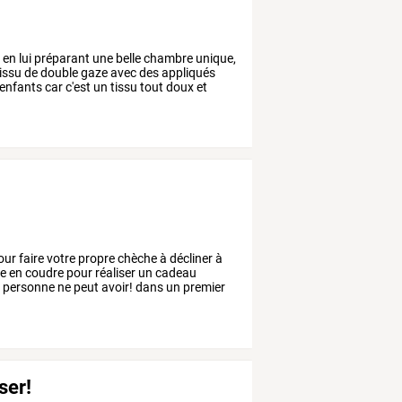
,
en
lui
préparant
une
belle
chambre
unique,
issu
de
double
gaze
avec
des
appliqués
enfants
car
c'est
un
tissu
tout
doux
et
our
faire
votre
propre
chèche
à
décliner
à
e
en
coudre
pour
réaliser
un
cadeau
e
personne
ne
peut
avoir!
dans
un
premier
ser!