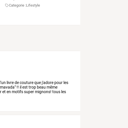
Categorie :
Lifestyle
'un
livre
de
couture
que
j'adore
pour
les
mavada"
!!
il
est
trop
beau
même
r
et
en
motifs
super
mignons!
tous
les