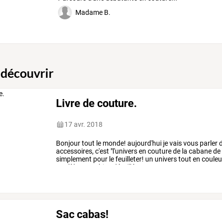
Madame B.
 découvrir
Livre de couture.
17 avr. 2018
Bonjour
tout
le
monde!
aujourd'hui
je
vais
vous
parler
d
accessoires,
c'est
"l'univers
en
couture
de
la
cabane
de
simplement
pour
le
feuilleter!
un
univers
tout
en
couleu
modèles
sont
bien
détaillés
…
Sac cabas!