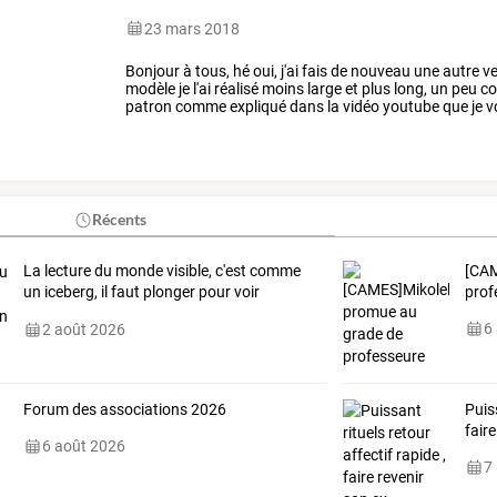
23 mars 2018
Bonjour
à
tous,
hé
oui,
j'ai
fais
de
nouveau
une
autre
ve
modèle
je
l'ai
réalisé
moins
large
et
plus
long,
un
peu
c
patron
comme
expliqué
dans
la
vidéo
youtube
que
je
v
dédié
à
ce
haut.
…
Récents
La lecture du monde visible, c'est comme
[CAM
un iceberg, il faut plonger pour voir
prof
l'invisible.
6
2 août 2026
Forum des associations 2026
Puiss
fair
6 août 2026
7