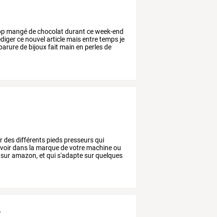
op
mangé
de
chocolat
durant
ce
week-end
diger
ce
nouvel
article
mais
entre
temps
je
parure
de
bijoux
fait
main
en
perles
de
r
des
différents
pieds
presseurs
qui
voir
dans
la
marque
de
votre
machine
ou
sur
amazon,
et
qui
s'adapte
sur
quelques
.