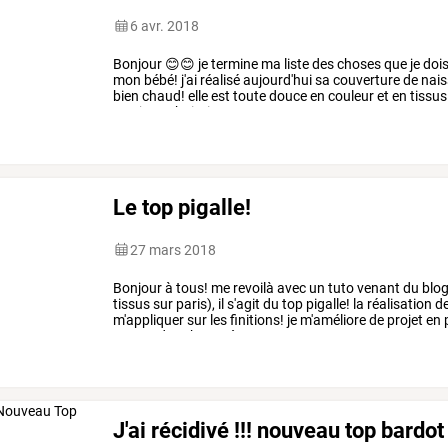
6 avr. 2018
Bonjour
😊😊
je
termine
ma
liste
des
choses
que
je
doi
mon
bébé!
j'ai
réalisé
aujourd'hui
sa
couverture
de
nais
bien
chaud!
elle
est
toute
douce
en
couleur
et
en
tissus
que
je
souhaitais,
…
Le top pigalle!
27 mars 2018
Bonjour
à
tous!
me
revoilà
avec
un
tuto
venant
du
blo
tissus
sur
paris),
il
s'agit
du
top
pigalle!
la
réalisation
d
m'appliquer
sur
les
finitions!
je
m'améliore
de
projet
en
p
encore
des
choses
à
…
J'ai récidivé !!! nouveau top bardot 