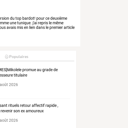
rsion
du
top
bardot!
pour
ce
deuxième
omme
une
tunique.
j'ai
repris
le
même
ous
avais
mis
en
lien
dans
le
premier
article
Populaires
ES]Mikolele promue au grade de
esseure titulaire
 août 2026
ant rituels retour affectif rapide ,
e revenir son ex amoureux
 août 2026