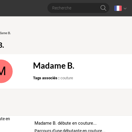
dame B.
.
Madame B.
M
Tags associés :
couture
Madame B. débute en couture...
Parcours d'une débutante en couture...