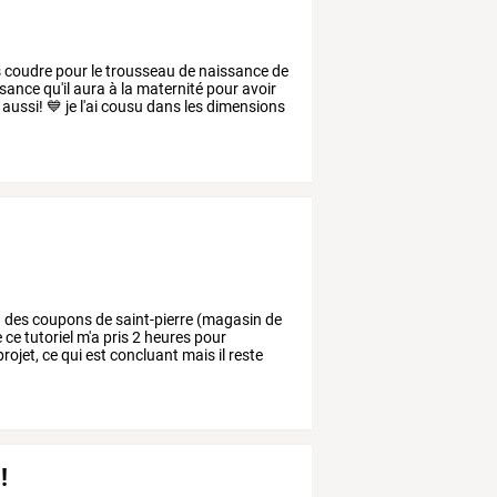
s
coudre
pour
le
trousseau
de
naissance
de
sance
qu'il
aura
à
la
maternité
pour
avoir
aussi!
💙
je
l'ai
cousu
dans
les
dimensions
g
des
coupons
de
saint-pierre
(magasin
de
e
ce
tutoriel
m'a
pris
2
heures
pour
rojet,
ce
qui
est
concluant
mais
il
reste
!