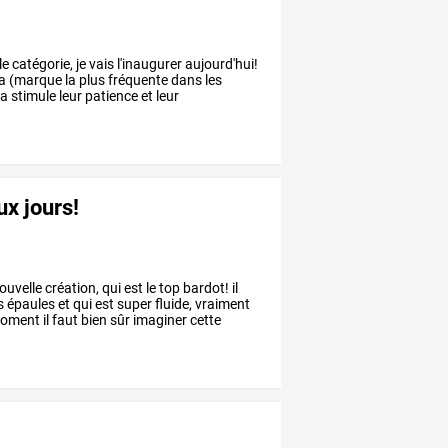
le
catégorie,
je
vais
l'inaugurer
aujourd'hui!
a
(marque
la
plus
fréquente
dans
les
la
stimule
leur
patience
et
leur
ux jours!
ouvelle
création,
qui
est
le
top
bardot!
il
s
épaules
et
qui
est
super
fluide,
vraiment
oment
il
faut
bien
sûr
imaginer
cette