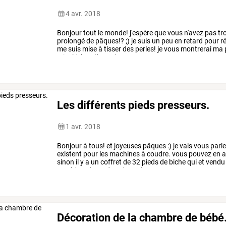
4 avr. 2018
Bonjour
tout
le
monde!
j'espère
que
vous
n'avez
pas
tr
prolongé
de
pâques!?
;)
je
suis
un
peu
en
retard
pour
ré
me
suis
mise
à
tisser
des
perles!
je
vous
montrerai
ma
miyuki!
bon
là,
ce
n'est
…
Les différents pieds presseurs.
1 avr. 2018
Bonjour
à
tous!
et
joyeuses
pâques
:)
je
vais
vous
parle
existent
pour
les
machines
à
coudre.
vous
pouvez
en
a
sinon
il
y
a
un
coffret
de
32
pieds
de
biche
qui
et
vendu
machines
à
coudre.
c'est
très
…
Décoration de la chambre de bébé