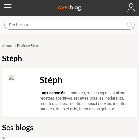
Profil de Stéph
Accueil
»
Stéph
Stéph
Tags associés :
concours
,
menus types equilibres
,
recettes aperitives
,
recettes pour les intolerants
,
recettes salees
,
recettes special cookeo
,
recettes
sucrees
,
tests et avis
,
tutos decos gateaux
Ses blogs