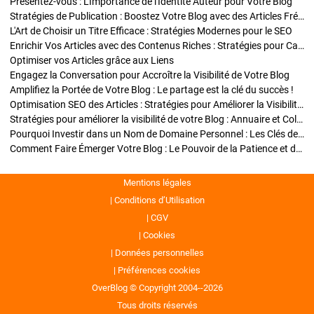
Présentez-vous : L'Importance de l'Identité Auteur pour Votre Blog
Stratégies de Publication : Boostez Votre Blog avec des Articles Fréquents et Exclusifs
L'Art de Choisir un Titre Efficace : Stratégies Modernes pour le SEO
Enrichir Vos Articles avec des Contenus Riches : Stratégies pour Captiver et Optimiser
Optimiser vos Articles grâce aux Liens
Engagez la Conversation pour Accroître la Visibilité de Votre Blog
Amplifiez la Portée de Votre Blog : Le partage est la clé du succès !
Optimisation SEO des Articles : Stratégies pour Améliorer la Visibilité de Votre Blog
Stratégies pour améliorer la visibilité de votre Blog : Annuaire et Collaborations
Pourquoi Investir dans un Nom de Domaine Personnel : Les Clés de la Réussite de Votre Blog
Comment Faire Émerger Votre Blog : Le Pouvoir de la Patience et de la Persévérance
Mentions légales
Conditions d’Utilisation
CGV
Cookies
Données personnelles
Préférences cookies
OverBlog © Copyright 2004--2026
Tous droits réservés