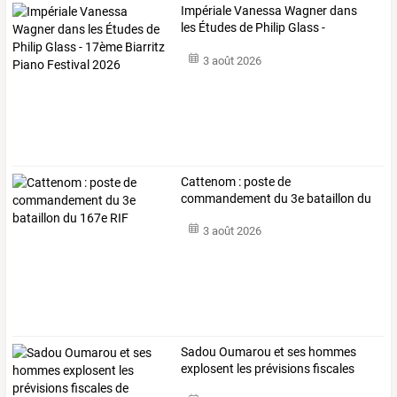
Impériale
Vanessa
Wagner
dans
les
Études
de
Philip
Glass
-
17ème
…
3 août 2026
Cattenom : poste de
commandement du 3e bataillon du
167e RIF
3 août 2026
Sadou
Oumarou
et
ses
hommes
explosent
les
prévisions
fiscales
de
…