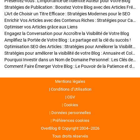
Présentez-vous : L'Importance de l'Identité Auteur pour Votre Blog
Stratégies de Publication : Boostez Votre Blog avec des Articles Fréquents et Exclusifs
L'Art de Choisir un Titre Efficace : Stratégies Modernes pour le SEO
Enrichir Vos Articles avec des Contenus Riches : Stratégies pour Captiver et Optimiser
Optimiser vos Articles grâce aux Liens
Engagez la Conversation pour Accroître la Visibilité de Votre Blog
Amplifiez la Portée de Votre Blog : Le partage est la clé du succès !
Optimisation SEO des Articles : Stratégies pour Améliorer la Visibilité de Votre Blog
Stratégies pour améliorer la visibilité de votre Blog : Annuaire et Collaborations
Pourquoi Investir dans un Nom de Domaine Personnel : Les Clés de la Réussite de Votre Blog
Comment Faire Émerger Votre Blog : Le Pouvoir de la Patience et de la Persévérance
Mentions légales
Conditions d’Utilisation
CGV
Cookies
Données personnelles
Préférences cookies
OverBlog © Copyright 2004--2026
Tous droits réservés