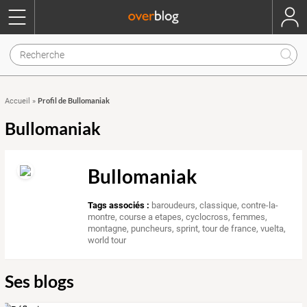
Profil de Bullomaniak
Accueil
»
Bullomaniak
Bullomaniak
Tags associés :
baroudeurs
,
classique
,
contre-la-
montre
,
course a etapes
,
cyclocross
,
femmes
,
montagne
,
puncheurs
,
sprint
,
tour de france
,
vuelta
,
world tour
Ses blogs