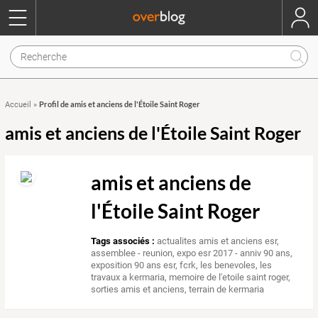
Profil de amis et anciens de l'Étoile Saint Roger
Accueil
»
amis et anciens de l'Étoile Saint Roger
amis et anciens de
l'Étoile Saint Roger
Tags associés :
actualites amis et anciens esr
,
assemblee - reunion
,
expo esr 2017 - anniv 90 ans
,
exposition 90 ans esr
,
fcrk
,
les benevoles
,
les
travaux a kermaria
,
memoire de l'etoile saint roger
,
sorties amis et anciens
,
terrain de kermaria