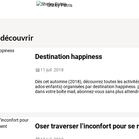
Happiness"
Shirley Patris
 découvrir
Destination happiness
11 juil. 2018
Dès cet automne (2018), découvrez toutes les activit
ados-enfants) organisées par destination happiness. p
dans votre boîte mail, abonnez-vous sans plus attendre 
aventures. shirley patris
Oser traverser l’inconfort pour se