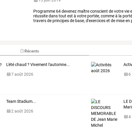
13 juin 2019
Programme
64
devenez
maître
conscient
de
votre
vie
e
réussite
dans
tout
est
à
votre
portée,
comme
à
la
port
travers
de
principes
de
base,
d'exercices
et
de
mise
en
vous
en
soyez
dans
votre
vie
…
Récents
L'été chaud ? Vivement l'automne...
Acti
7 août 2026
6
Team Stadium...
LE
D
Mari
2 août 2026
4