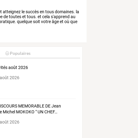
t
atteignez
le
succès
en
tous
domaines.
la
ée
de
toutes
et
tous.
et
cela
s'apprend
au
pratique.
quelque
soit
votre
âge
et
où
que
Populaires
vités août 2026
 août 2026
ISCOURS
MEMORABLE
DE
Jean
e
Michel
MOKOKO
"
UN
CHEF
…
 août 2026