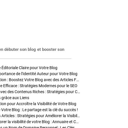
en débuter son blog et booster son
Éditoriale Claire pour Votre Blog
portance de l'Identité Auteur pour Votre Blog
Stratégies de Publication : Boostez Votre Blog avec des Articles Fréquents et Exclusifs
tre Efficace : Stratégies Modernes pour le SEO
Enrichir Vos Articles avec des Contenus Riches : Stratégies pour Captiver et Optimiser
s grâce aux Liens
on pour Accroître la Visibilité de Votre Blog
 Votre Blog : Le partage est la clé du succès !
Optimisation SEO des Articles : Stratégies pour Améliorer la Visibilité de Votre Blog
Stratégies pour améliorer la visibilité de votre Blog : Annuaire et Collaborations
Pourquoi Investir dans un Nom de Domaine Personnel : Les Clés de la Réussite de Votre Blog