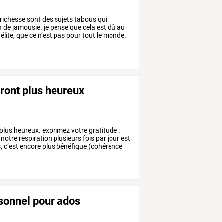
richesse
sont
des
sujets
tabous
qui
n
de
jamousie.
je
pense
que
cela
est
dû
au
élite,
que
ce
n’est
pas
pour
tout
le
monde.
dront plus heureux
plus
heureux.
exprimez
votre
gratitude
:
notre
respiration
plusieurs
fois
par
jour
est
,
c’est
encore
plus
bénéfique
(cohérence
sonnel pour ados