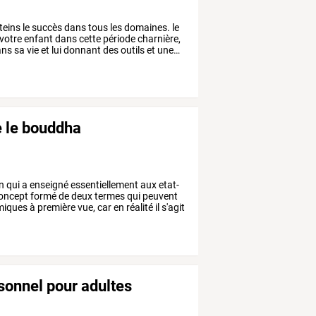
teins
le
succès
dans
tous
les
domaines.
le
votre
enfant
dans
cette
période
charnière,
ans
sa
vie
et
lui
donnant
des
outils
et
une
…
e le bouddha
in
qui
a
enseigné
essentiellement
aux
etat-
oncept
formé
de
deux
termes
qui
peuvent
miques
à
première
vue,
car
en
réalité
il
s'agit
sonnel pour adultes