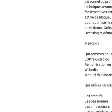
personnel ou pro
techniques avancé
facilement vos ar
active de blogueu
pour optimiser le 
de visiteurs. Crée
OverBlog et démar
A propos
Qui sommes nous
L'Offre Overblog
Rémunération en d
Webedia
Manuel d'Utilisati
Qui utilise Over
Les créatifs
Les passionnés
Les influenceurs
Les entreprises, c