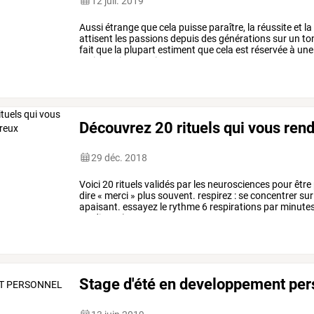
12 juil. 2019
Aussi
étrange
que
cela
puisse
paraître,
la
réussite
et
la
attisent
les
passions
depuis
des
générations
sur
un
to
fait
que
la
plupart
estiment
que
cela
est
réservée
à
une
moi,
je
suis
convaincue
…
Découvrez 20 rituels qui vous ren
29 déc. 2018
Voici
20
rituels
validés
par
les
neurosciences
pour
être
dire
«
merci
»
plus
souvent.
respirez
:
se
concentrer
sur
apaisant.
essayez
le
rythme
6
respirations
par
minutes
cardiaque).
…
Stage d'été en developpement per