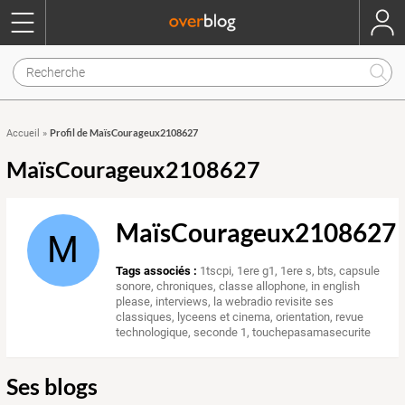
Profil de MaïsCourageux2108627
Accueil
»
MaïsCourageux2108627
MaïsCourageux2108627
M
Tags associés :
1tscpi
,
1ere g1
,
1ere s
,
bts
,
capsule
sonore
,
chroniques
,
classe allophone
,
in english
please
,
interviews
,
la webradio revisite ses
classiques
,
lyceens et cinema
,
orientation
,
revue
technologique
,
seconde 1
,
touchepasamasecurite
Ses blogs