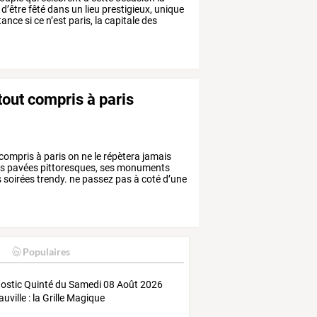
d’être
fêté
dans
un
lieu
prestigieux,
unique
tance
si
ce
n’est
paris,
la
capitale
des
tout compris à paris
compris
à
paris
on
ne
le
répètera
jamais
s
pavées
pittoresques,
ses
monuments
s
soirées
trendy.
ne
passez
pas
à
coté
d’une
Populaires
ostic Quinté du Samedi 08 Août 2026
uville : la Grille Magique