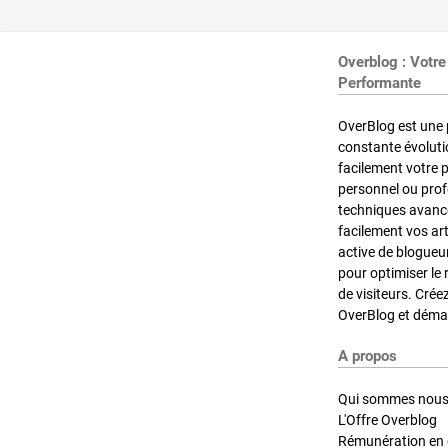
Overblog : Votre
Performante
OverBlog est une 
constante évoluti
facilement votre 
personnel ou pro
techniques avancé
facilement vos ar
active de blogueu
pour optimiser le 
de visiteurs. Crée
OverBlog et démar
A propos
Qui sommes nous
L'Offre Overblog
Rémunération en d