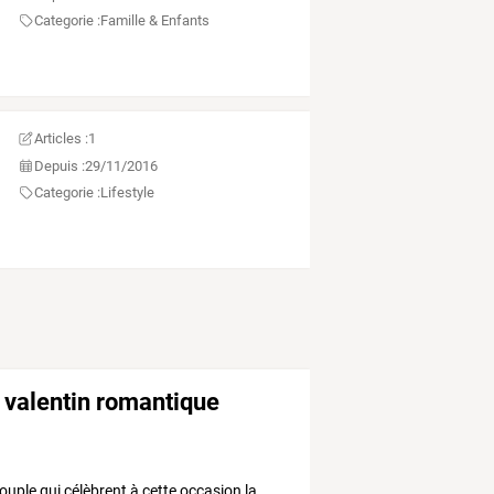
Categorie :
Famille & Enfants
Articles :
1
Depuis :
29/11/2016
Categorie :
Lifestyle
nt valentin romantique
ouple
qui
célèbrent
à
cette
occasion
la