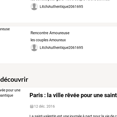
LitchiAuthentique2061695
Rencontre Amoureuse
les couples Amoureux
LitchiAuthentique2061695
 découvrir
Paris : la ville rêvée pour une sai
12 déc. 2016
La
saint-valentin
est
une
journée
à
part
pour
la
vie
de
c