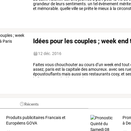
grandeur
de
leurs
sentiments.
un
tel
évènement
mérite
et
mémorable.
quelle
ville
se
prête
le
mieux
à
la
circons
amoureux
?
commencer
…
Idées pour les couples ; week end 
12 déc. 2016
Faites
vous
chouchouter
au
cours
d’un
week
end
tout
assez,
paris
est
la
capitale
des
amoureux.
avec
ses
rue
époustouflants
mais
aussi
ses
restaurants
cosy,
et
se
belle
occasion
de
découvrir
la
…
Récents
Produits publicitaires Francais et
Pron
Européens GOVA
à Dea