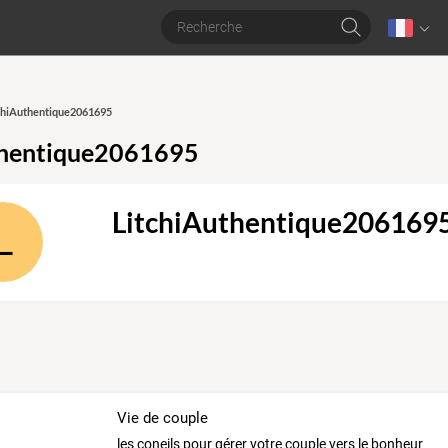
tchiAuthentique2061695
thentique2061695
LitchiAuthentique206169
L
Vie de couple
les coneils pour gérer votre couple vers le bonheur