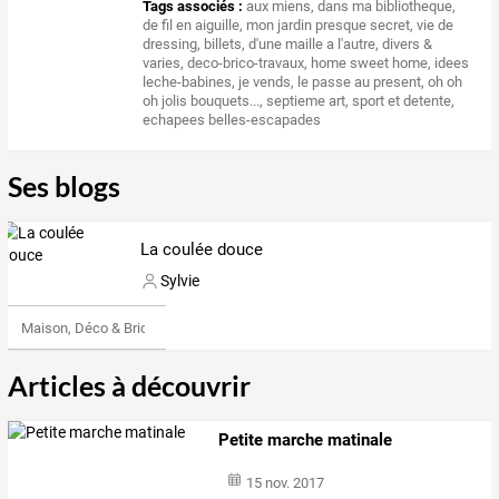
Tags associés :
aux miens
,
dans ma bibliotheque
,
de fil en aiguille
,
mon jardin presque secret
,
vie de
dressing
,
billets
,
d'une maille a l'autre
,
divers &
varies
,
deco-brico-travaux
,
home sweet home
,
idees
leche-babines
,
je vends
,
le passe au present
,
oh oh
oh jolis bouquets...
,
septieme art
,
sport et detente
,
echapees belles-escapades
Ses blogs
La coulée douce
Sylvie
Maison, Déco & Bricolage
Articles à découvrir
Petite marche matinale
15 nov. 2017