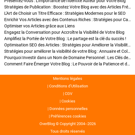
Présentez-vous : L'Importance de l'Identité Auteur pour Votre Blog
Stratégies de Publication : Boostez Votre Blog avec des Articles Fréquents et Exclusifs
L'Art de Choisir un Titre Efficace : Stratégies Modernes pour le SEO
Enrichir Vos Articles avec des Contenus Riches : Stratégies pour Captiver et Optimiser
Optimiser vos Articles grâce aux Liens
Engagez la Conversation pour Accroître la Visibilité de Votre Blog
Amplifiez la Portée de Votre Blog : Le partage est la clé du succès !
Optimisation SEO des Articles : Stratégies pour Améliorer la Visibilité de Votre Blog
Stratégies pour améliorer la visibilité de votre Blog : Annuaire et Collaborations
Pourquoi Investir dans un Nom de Domaine Personnel : Les Clés de la Réussite de Votre Blog
Comment Faire Émerger Votre Blog : Le Pouvoir de la Patience et de la Persévérance
Mentions légales
Conditions d’Utilisation
CGV
Cookies
Données personnelles
Préférences cookies
OverBlog © Copyright 2004--2026
Tous droits réservés