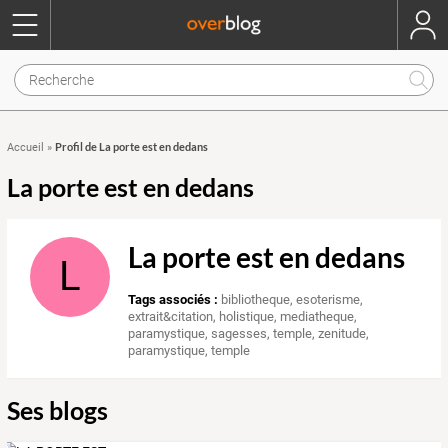
Profil de La porte est en dedans
Accueil
»
La porte est en dedans
La porte est en dedans
L
Tags associés :
bibliotheque
,
esoterisme
,
extrait&citation
,
holistique
,
mediatheque
,
paramystique
,
sagesses
,
temple
,
zenitude
,
paramystique
,
temple
Ses blogs