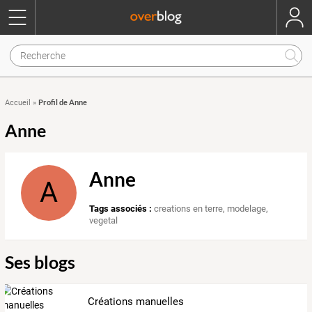
Profil de Anne
Accueil
»
Anne
Anne
A
Tags associés :
creations en terre
,
modelage
,
vegetal
Ses blogs
Créations manuelles