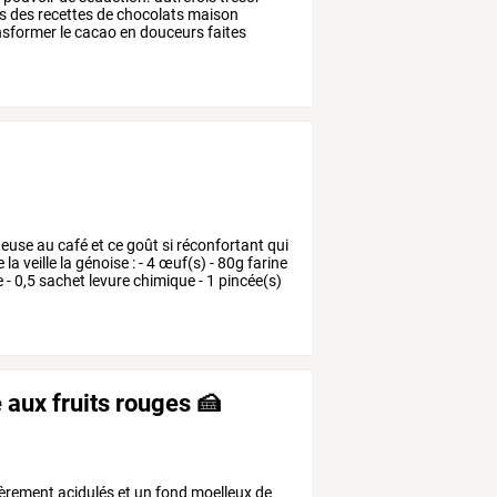
s
des
recettes
de
chocolats
maison
nsformer
le
cacao
en
douceurs
faites
ueuse
au
café
et
ce
goût
si
réconfortant
qui
e
la
veille
la
génoise
:
-
4
œuf(s)
-
80g
farine
e
-
0,5
sachet
levure
chimique
-
1
pincée(s)
 aux fruits rouges 🍰
èrement
acidulés
et
un
fond
moelleux
de