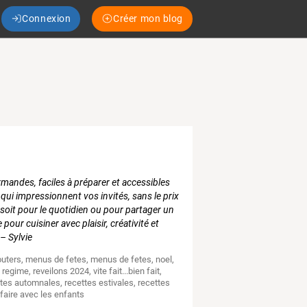
Connexion
Créer mon blog
rmandes, faciles à préparer et accessibles
ui impressionnent vos invités, sans le prix
 soit pour le quotidien ou pour partager un
our cuisiner avec plaisir, créativité et
 – Sylvie
outers
,
menus de fetes
,
menus de fetes
,
noel
,
t regime
,
reveilons 2024
,
vite fait...bien fait
,
ttes automnales
,
recettes estivales
,
recettes
 faire avec les enfants