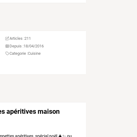
Articles :
211
Depuis :
18/04/2016
Categorie :
Cuisine
s apéritives maison
mpettes
apéritives,
spécial
noël
🎄✨
ou