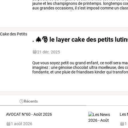
jaune
et
les
champignons
de
printemps.
longtemps
co
aux
grandes
occasions,
il
s’est
imposé
comme
un
clas
jurassiennes.
les
morilles,
rares
…
. 🎄🎅 le layer cake des petits luti
21 déc. 2025
Que
vous
soyez
petit
ou
grand
enfant,
ce
noël
sera
mag
imaginez
:
une
génoise
chocolat
ultra
moelleuse,
des
c
fondante,
et
une
pluie
de
friandises
kinder
qui
transfo
fête
🎁🍫
génoise
au
chocolat
:
…
Récents
AVOCAT N°60 - Août 2026
Les 
1 août 2026
1