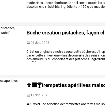
madeleines…
cette
charlotte
de
noël
coche
toutes
les
c
absolument
irrésistible.
ingrédients
:
-
150
g
de
madele
cuillère
-
…
Bûche création pistaches, façon c
26 déc. 2025
Création
originale
a
notre
sauce,
cette
bûche
est
d'insp
parler
cette
année.
une
vraie
découverte
des
sensation
des
amoureux
du
chocolat
et
des
pistaches.
ingrédien
œuf(s)
-
80g
farine
de
…
🍄‍🟫🍸trempettes apéritives maiso
17 déc. 2025
🎄✨
voici
une
sélection
de
trempettes
apéritives
maiso