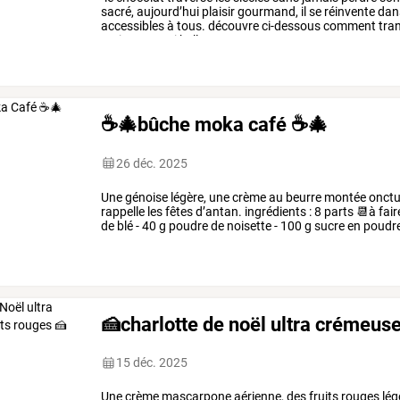
sacré,
aujourd’hui
plaisir
gourmand,
il
se
réinvente
dan
accessibles
à
tous.
découvre
ci-dessous
comment
tra
maison,
aussi
belles
que
…
☕🎄bûche moka café ☕🎄
26 déc. 2025
Une
génoise
légère,
une
crème
au
beurre
montée
onct
rappelle
les
fêtes
d’antan.
ingrédients
:
8
parts
📆à
fair
de
blé
-
40
g
poudre
de
noisette
-
100
g
sucre
en
poudr
sel
-
4
c.
à
soupe
…
🍰charlotte de noël ultra crémeuse
15 déc. 2025
Une
crème
mascarpone
aérienne,
des
fruits
rouges
lég