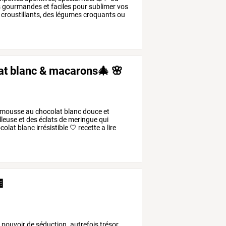
s
gourmandes
et
faciles
pour
sublimer
vos
croustillants,
des
légumes
croquants
ou
lat blanc & macarons🎄 🌸
mousse
au
chocolat
blanc
douce
et
leuse
et
des
éclats
de
meringue
qui
colat
blanc
irrésistible
🤍
recette
a
lire
🍫
n
pouvoir
de
séduction.
autrefois
trésor