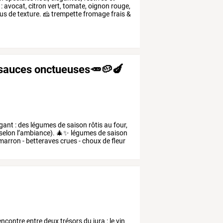
:
avocat,
citron
vert,
tomate,
oignon
rouge,
us
de
texture.
🧀
trempette
fromage
frais
&
 sauces onctueuses🥕🥔🍆
gant
:
des
légumes
de
saison
rôtis
au
four,
selon
l’ambiance).
🎄✨
légumes
de
saison
marron
-
betteraves
crues
-
choux
de
fleur
.
encontre
entre
deux
trésors
du
jura
:
le
vin