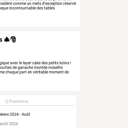
nsidéré
comme
un
mets
d’exception
réservé
sique
incontournable
des
tables
ns 🎄🎅
ique
avec
le
layer
cake
des
petits
lutins
!
ouches
de
ganache
montée
noisette
rme
chaque
part
en
véritable
moment
de
Populaires
News 2026 - Août
 août 2026