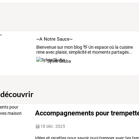
~A Notre Sauce~
Bienvenue
sur
mon
blog
👋
Un
espace
où
la
cuisine
rime
avec
plaisir,
simplicité
et
moments
partagés
…
Sylvie Skuba
 découvrir
Accompagnements pour trempette
18 déc. 2025
Idées
et
recettes
pour
savoir
quoi
tremper
avec
tes
tre