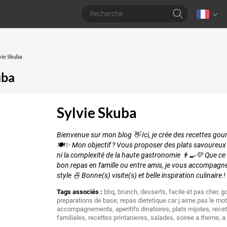
lvie Skuba
uba
Sylvie Skuba
Bienvenue sur mon blog 👋 Ici, je crée des recettes gou
🍽️✨ Mon objectif ? Vous proposer des plats savoureux q
ni la complexité de la haute gastronomie 👨‍🍳💛 Que ce
bon repas en famille ou entre amis, je vous accompagne p
style 🍜 Bonne(s) visite(s) et belle inspiration culinaire !
Tags associés :
bbq
,
brunch
,
desserts
,
facile et pas cher
,
g
preparations de base
,
repas dietetique car j aime pas le mo
accompagnements
,
aperitifs dinatoires
,
plats mijotes
,
rece
familiales
,
recettes printanieres
,
salades
,
soiree a theme
,
a