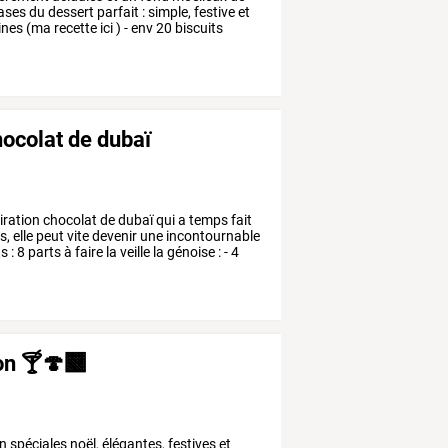
ases
du
dessert
parfait
:
simple,
festive
et
ines
(ma
recette
ici
)
-
env
20
biscuits
hocolat de dubaï
iration
chocolat
de
dubaï
qui
a
temps
fait
s,
elle
peut
vite
devenir
une
incontournable
ts
:
8
parts
à
faire
la
veille
la
génoise
:
-
4
n 🍸🍄‍🟫
n
spéciales
noël,
élégantes,
festives
et