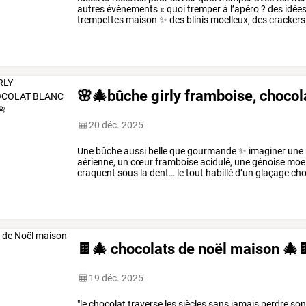
autres
évènements
«
quoi
tremper
à
l’apéro
?
des
idée
trempettes
maison
✨
des
blinis
moelleux,
des
crackers
du
pain
festif…
…
🌸🎄bûche girly framboise, choco
20 déc. 2025
Une
bûche
aussi
belle
que
gourmande
✨
imaginer
une
aérienne,
un
cœur
framboise
acidulé,
une
génoise
moel
craquent
sous
la
dent…
le
tout
habillé
d’un
glaçage
cho
totalement
avant
de
prendre
la
…
🍫🎄 chocolats de noël maison 🎄
19 déc. 2025
"le
chocolat
traverse
les
siècles
sans
jamais
perdre
so