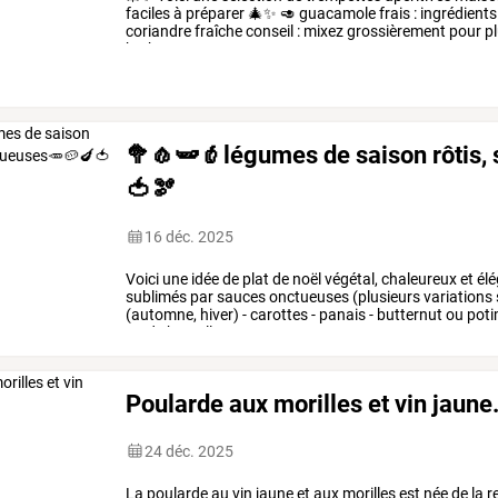
faciles
à
préparer
🎄✨
🥑
guacamole
frais
:
ingrédients
coriandre
fraîche
conseil
:
mixez
grossièrement
pour
pl
herbes
:
…
🥦🧄🫛🫑légumes de saison rôtis,
🍅🫘
16 déc. 2025
Voici
une
idée
de
plat
de
noël
végétal,
chaleureux
et
élé
sublimés
par
sauces
onctueuses
(plusieurs
variations
(automne,
hiver)
-
carottes
-
panais
-
butternut
ou
poti
ou
de
bruxelles
-
…
Poularde aux morilles et vin jaune
24 déc. 2025
La
poularde
au
vin
jaune
et
aux
morilles
est
née
de
la
r