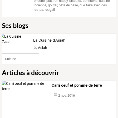
brioche
,
plat
,
run happy
,
biscuits
,
confiserie
,
cuisine
indienne
,
gouter
,
pate de base
,
que faire avec des
restes
,
rougail
Ses blogs
La Cuisine d'Asiah
Asiah
Cuisine
Articles à découvrir
Carri oeuf et pomme de terre
2 nov. 2016