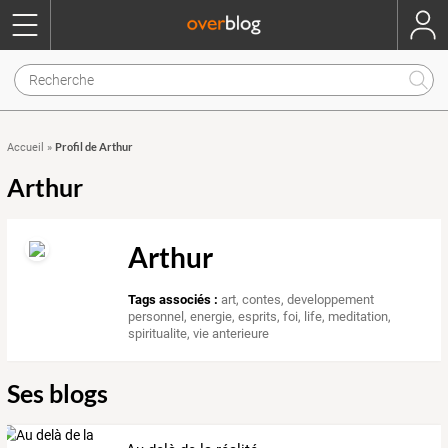
Profil de Arthur
Accueil
»
Arthur
Arthur
Tags associés :
art
,
contes
,
developpement
personnel
,
energie
,
esprits
,
foi
,
life
,
meditation
,
spiritualite
,
vie anterieure
Ses blogs