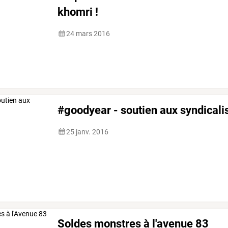
khomri !
24 mars 2016
#goodyear - soutien aux syndicali
25 janv. 2016
Soldes monstres à l'avenue 83