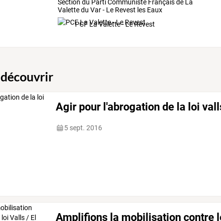
Section du Parti Communiste Français de La
Valette du Var - Le Revest les Eaux
PCF La Valette - Le Revest
 découvrir
Agir pour l'abrogation de la loi val
5 sept. 2016
Amplifions la mobilisation contre le 