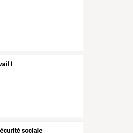
ail !
́curité sociale