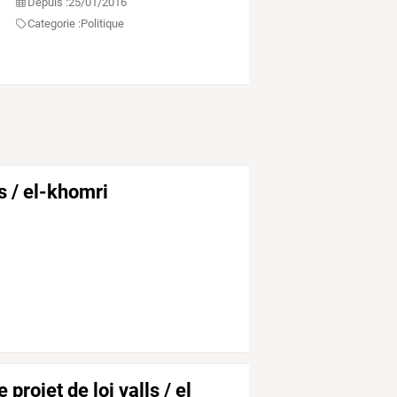
Depuis :
25/01/2016
Categorie :
Politique
ls / el-khomri
projet de loi valls / el