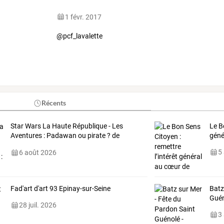
1 févr. 2017
@pcf_lavalette
Récents
Star
Wars
La
Haute
République
-
Les
Le B
Aventures
:
Padawan
ou
pirate
?
de
géné
Daniel
…
5
6 août 2026
Fad'art d'art 93 Epinay-sur-Seine
Batz
Guén
28 juil. 2026
3