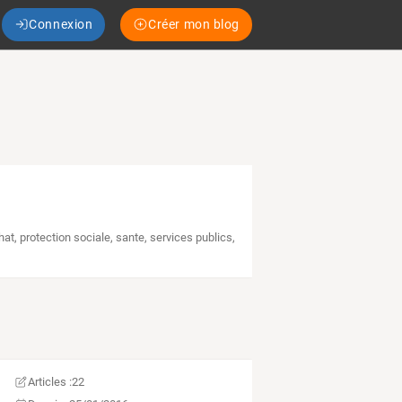
Connexion
Créer mon blog
hat
,
protection sociale
,
sante
,
services publics
,
Articles :
22