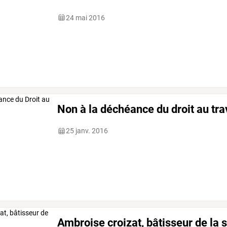
24 mai 2016
Non à la déchéance du droit au trav
25 janv. 2016
Ambroise croizat, bâtisseur de la se