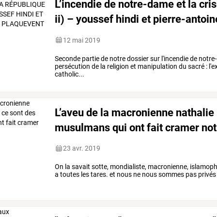
L’incendie de notre-dame et la cris
ii) – youssef hindi et pierre-antoi
12 mai 2019
Seconde partie de notre dossier sur l'incendie de notre-
persécution de la religion et manipulation du sacré : l'
catholic...
L’aveu de la macronienne nathalie 
musulmans qui ont fait cramer no
23 avr. 2019
On la savait sotte, mondialiste, macronienne, islamophil
a toutes les tares. et nous ne nous sommes pas privés d