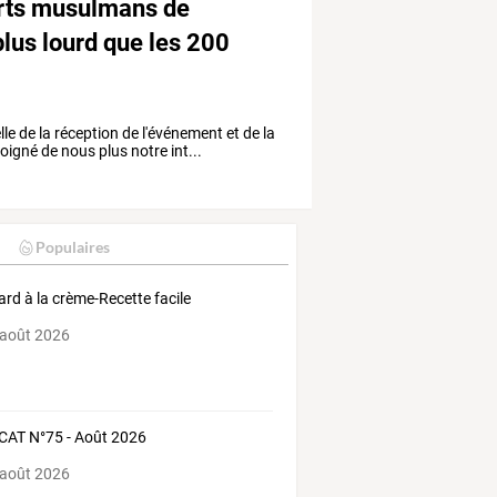
ts
musulmans
de
lus
lourd
que
les
200
elle de la réception de l'événement et de la
loigné de nous plus notre int...
Populaires
ard à la crème-Recette facile
 août 2026
AT N°75 - Août 2026
 août 2026