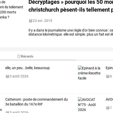
Décryptages
»
pourquoi
les
50
mor
christchurch
pèsent-ils
tellement
p
morts
…
23 avr. 2019
Il y a dans le journalisme une règle d'or bien connue : c
distance kilométrique. elle est simple. plus un fait est é
Récents
elle, un peu...belle, beaucoup
Epin
3 août 2026
6
Cattenom : poste de commandement du
AVOC
3e bataillon du 167e RIF
1
3 août 2026