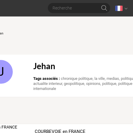
han
Jehan
J
Tags associés :
chronique politique
,
la ville
,
medias
,
politiq
actualite interieur
,
geopolitique
,
opinions
,
politique
,
politiqu
internationale
COURBEVOIE en FRANCE