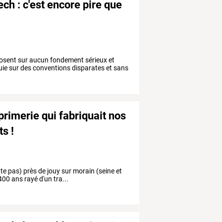
ch : c'est encore pire que
posent sur aucun fondement sérieux et
uie sur des conventions disparates et sans
primerie qui fabriquait nos
ts !
nte pas) près de jouy sur morain (seine et
 400 ans rayé d'un tra...