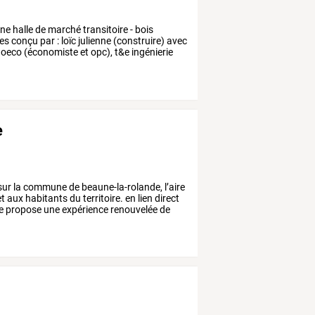
une
halle
de
marché
transitoire
-
bois
es
conçu
par
:
loïc
julienne
(construire)
avec
oeco
(économiste
et
opc),
t&e
ingénierie
e
sur
la
commune
de
beaune-la-rolande,
l’aire
t
aux
habitants
du
territoire.
en
lien
direct
e
propose
une
expérience
renouvelée
de