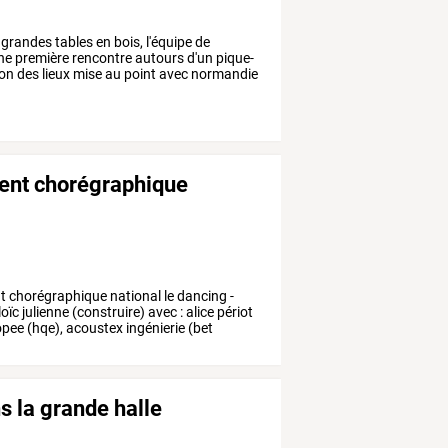
grandes
tables
en
bois,
l'équipe
de
ne
première
rencontre
autours
d'un
pique-
ion
des
lieux
mise
au
point
avec
normandie
ment chorégraphique
t
chorégraphique
national
le
dancing
-
loïc
julienne
(construire)
avec
:
alice
périot
opee
(hqe),
acoustex
ingénierie
(bet
ns la grande halle