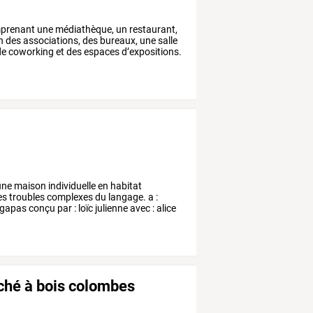
prenant
une
médiathèque,
un
restaurant,
n
des
associations,
des
bureaux,
une
salle
de
coworking
et
des
espaces
d’expositions.
une
maison
individuelle
en
habitat
es
troubles
complexes
du
langage.
a
:
gapas
conçu
par
:
loïc
julienne
avec
:
alice
ché à bois colombes