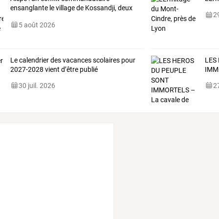
ensanglante
le
village
de
Kossandji,
deux
29
morts
et
…
5 août 2026
Le calendrier des vacances scolaires pour
LES
2027-2028 vient d’être publié
IMM
30 juil. 2026
27