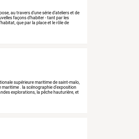
pose,
au
travers
d'une
série
d'ateliers
et
de
velles
façons
d'habiter
-
tant
par
les
l'habitat,
que
par
la
place
et
le
rôle
de
tionale
supérieure
maritime
de
saint-malo,
e
maritime
.
la
scénographie
d'exposition
andes
explorations,
la
pêche
hauturière,
et