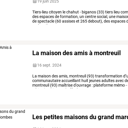
19 juin 2025
Tiers-lieu
citoyen
le
chahut
-
biganos
(33)
tiers
lieu
com
des
espaces
de
formation,
un
centre
social,
une
maiso
de
spectacle
(60
assises
et
265
debout),
des
espaces
maître
d’ouvrage:
…
La maison des amis à montreuil
16 sept. 2024
La
maison
des
amis,
montreuil
(93)
transformation
d’
communautaire
accueillant
huit
jeunes
adultes
avec
d
montreuil
(93)
maîtrise
d'ouvrage
:
plateforme
mémo
-
périot
(architecte
cheffe
de
…
Les petites maisons du grand mar