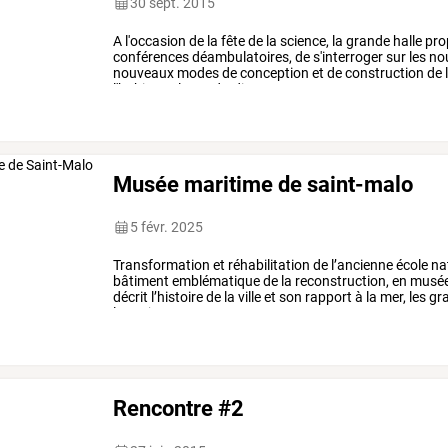
30 sept. 2015
A
l'occasion
de
la
fête
de
la
science,
la
grande
halle
pro
conférences
déambulatoires,
de
s'interroger
sur
les
nou
nouveaux
modes
de
conception
et
de
construction
de
l'habitant.
le
vendredi
…
Musée maritime de saint-malo
5 févr. 2025
Transformation
et
réhabilitation
de
l’ancienne
école
na
bâtiment
emblématique
de
la
reconstruction,
en
musé
décrit
l’histoire
de
la
ville
et
son
rapport
à
la
mer,
les
gr
les
enjeux
…
Rencontre #2