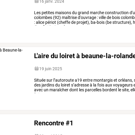
16 janv. 2024
Les
petites
maisons
du
grand
marche
construction
d'
colombes
(92)
maîtrise
d'ouvrage
:
ville
de
bois
colomb
:
alice
périot
(cheffe
de
projet),
ba-bois
(be
structure),
h
(bet
fluides)
surface
:
1
…
L'aire du loiret à beaune-la-roland
19 juin 2025
Située
sur
l’autoroute
a19
entre
montargis
et
orléans,
des
jardins
du
loiret
s’adresse
à
la
fois
aux
voyageurs
e
avec
un
maraîcher
dont
les
parcelles
bordent
le
site,
ell
l’aire
…
Rencontre #1