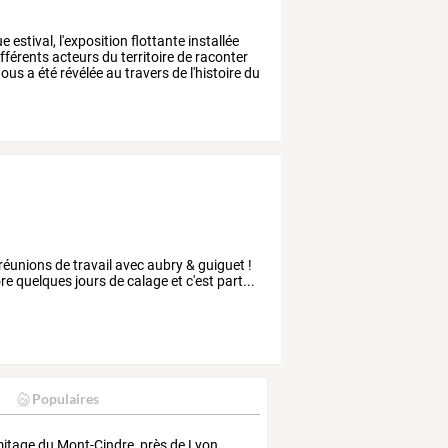
ue
estival,
l'exposition
flottante
installée
fférents
acteurs
du
territoire
de
raconter
ous
a
été
révélée
au
travers
de
l'histoire
du
éunions de travail avec aubry & guiguet !
re quelques jours de calage et c'est part...
Populaires
mitage du Mont-Cindre, près de Lyon