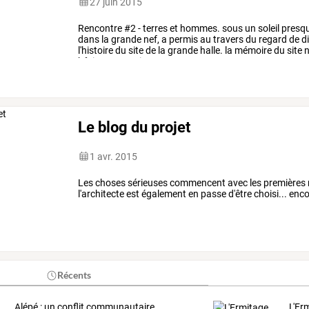
27 juin 2015
Rencontre
#2
-
terres
et
hommes.
sous
un
soleil
presq
dans
la
grande
nef,
a
permis
au
travers
du
regard
de
di
l'histoire
du
site
de
la
grande
halle.
la
mémoire
du
site
n
bâtiment
-
ancien
…
Le blog du projet
1 avr. 2015
Les choses sérieuses commencent avec les premières r
l'architecte est également en passe d'être choisi... enco
Récents
Alépé
:
un
conflit
communautaire
L'Er