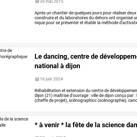
29 mai 2015
Après
un
chantier
de
quelques
jours
pour
réaliser
deux
construire
et
du
laboratoires
du
dehors
ont
organisé
u
nique
pour
se
présenter
et
établir
la
méthode
d'activat
aménagement.
le
festival
…
Le dancing, centre de développe
national à dijon
16 juin 2024
Réhabilitation
et
extension
du
centre
de
développemen
dijon
(21)
maîtrise
d'ouvrage
:
ville
de
dijon
conçu
par
:
(cheffe
de
projet),
scénographicc
(scénographie),
can
acoustique),
3ia
(bet
…
* à venir * la fête de la science da