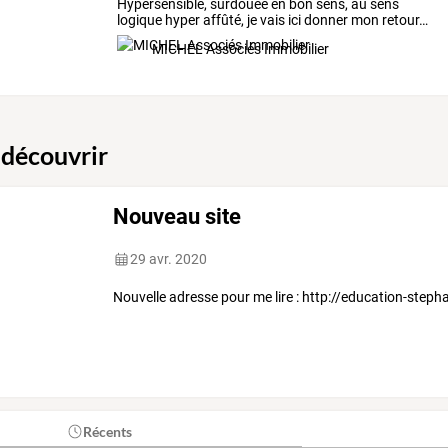
Hypersensible,
surdouée
en
bon
sens,
au
sens
logique
hyper
affûté,
je
vais
ici
donner
mon
retour
…
MICHEL Associés Immobilier
 découvrir
Nouveau site
29 avr. 2020
Nouvelle adresse pour me lire : http://education-step
Récents