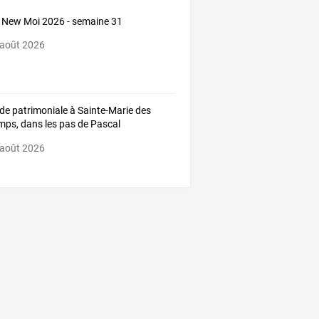
New Moi 2026 - semaine 31
 août 2026
de
patrimoniale
à
Sainte-Marie
des
mps,
dans
les
pas
de
Pascal
illant
-
…
 août 2026