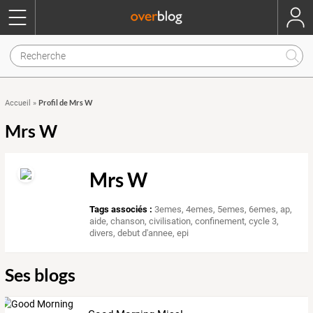
Profil de Mrs W
Accueil
»
Mrs W
Mrs W
Tags associés :
3emes
,
4emes
,
5emes
,
6emes
,
ap
,
aide
,
chanson
,
civilisation
,
confinement
,
cycle 3
,
divers
,
debut d'annee
,
epi
Ses blogs