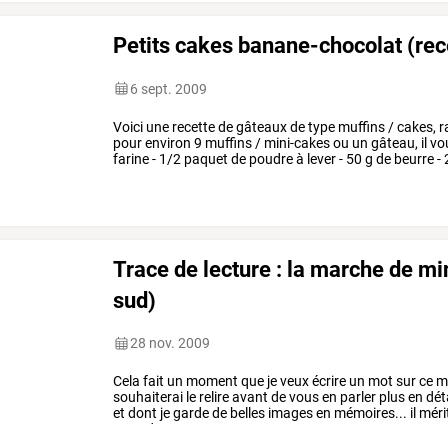
Petits cakes banane-chocolat (rec
6 sept. 2009
Voici
une
recette
de
gâteaux
de
type
muffins
/
cakes,
r
pour
environ
9
muffins
/
mini-cakes
ou
un
gâteau,
il
vo
farine
-
1/2
paquet
de
poudre
à
lever
-
50
g
de
beurre
-
plaquette
de
…
Trace de lecture : la marche de m
sud)
28 nov. 2009
Cela
fait
un
moment
que
je
veux
écrire
un
mot
sur
ce
m
souhaiterai
le
relire
avant
de
vous
en
parler
plus
en
déta
et
dont
je
garde
de
belles
images
en
mémoires...
il
méri
attendant
,
un
…