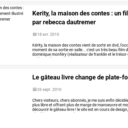
Kerity, la maison des contes : un 
par rebecca dautremer
18 avr. 2010
Kérity,
la
maison
des
contes
vient
de
sortir
en
dvd,
l'oc
moment
de
sa
sortie
en
salle...
c'est
un
très
beau
film
d
dominique
monféry
(réalisateur
de
franklin
et
le
trésor
créé
par
rébecca
dautremer.
…
Le gâteau livre change de plate-f
26 sept. 2010
Chers
visiteurs,
chers
abonnés,
je
me
suis
enfin
décidé
plus
libre
et
offrant
plus
de
marge
de
manoeuvre
et
mo
découvrir
le
gâteau-livre
!
le
site
est
en
cours
de
design
régulièrement.
merci
et
à
…