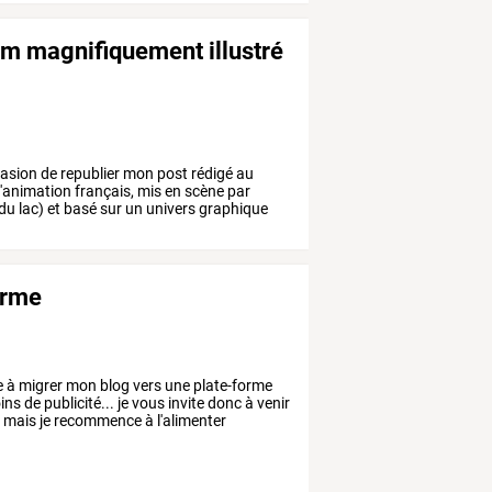
film magnifiquement illustré
casion
de
republier
mon
post
rédigé
au
'animation
français,
mis
en
scène
par
du
lac)
et
basé
sur
un
univers
graphique
orme
e
à
migrer
mon
blog
vers
une
plate-forme
ins
de
publicité...
je
vous
invite
donc
à
venir
,
mais
je
recommence
à
l'alimenter