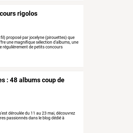
cours rigolos
fil)
proposé
par
jocelyne
(pirouettes)
que
fre
une
magnifique
sélection
d'albums,
une
e
régulièrement
de
petits
concours
res : 48 albums coup de
i s'est déroulée du 11 au 23 mai, découvrez
ires passionnés dans le blog dédié à