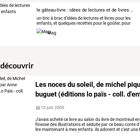
le gâteau-livre : idées de lectures et de livres pour les enfants
un
bric
à
brac
d'idées
de
lectures
et
livres
pour
les
enfants,
et
quelques
recettes
pour
le
goûter,
pour
des
…
Mag
 découvrir
Les noces du soleil, de michel piqu
buguet (éditions lo païs - coll. d'e
10 juin 2009
J'avais
acheté
ce
livre
au
salon
du
livre
de
montreuil
en
finesse
des
illustrations
et
séduite
par
ce
beau
conte
d'
lire
maintenant
à
mes
enfants.
ils
adorent
et
c'est
une
h
piquemal,
auteur
prolifique
…