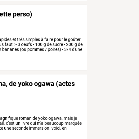
ette perso)
apides
et
très
simples
à
faire
pour
le
goûter.
us
faut
:
-
3
oeufs
-
100
g
de
sucre
-
200
g
de
2
bananes
(ou
pommes
/
poires)
-
3/4
d'une
ina, de yoko ogawa (actes
agnifique
roman
de
yoko
ogawa,
mais
je
il.
c'est
un
livre
qui
m'a
beaucoup
marquée
te
une
seconde
immersion.
voici,
en