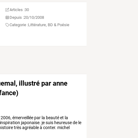
Articles :
30
Depuis :
20/10/2008
Categorie :
Littérature, BD & Poésie
emal, illustré par anne
nfance)
2006,
émerveillée
par
la
beauté
et
la
inspiration
japonaise.
je
suis
heureuse
de
le
istoire
très
agréable
à
conter.
michel