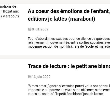
Au coeur des émotions de l'enfant, 
éditions jc lattès (marabout)
8 juil. 2009
Tout
d'abord,
mes
excuses
pour
ce
silence
de
quelques
relativement
mouvementée,
entre
sorties
scolaires
ave
moyenne
section
de
mon
fils),
fête
de
l'école,
et
maladie
temps
pour
lire
et
…
Trace de lecture : le petit ane bla
13 juin 2009
"ô mes amis, j'ignore si certains parmi vous ont connu la
impossible au pauvre de vivre sans offenser, simplement p
et des puissants." "le petit âne blanc" joseph kessel