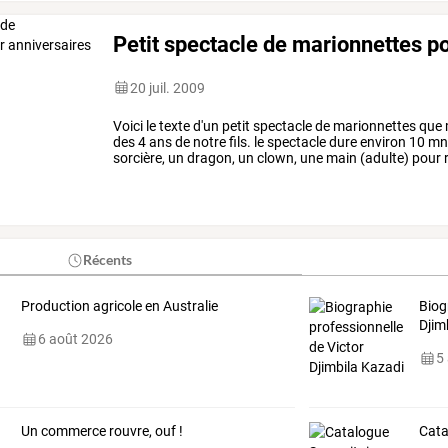
Petit spectacle de marionnettes po
20 juil. 2009
Voici
le
texte
d'un
petit
spectacle
de
marionnettes
que
des
4
ans
de
notre
fils.
le
spectacle
dure
environ
10
mn
sorcière,
un
dragon,
un
clown,
une
main
(adulte)
pour
conseillons
d’être
au
moins
3
adultes
:
…
Récents
Production agricole en Australie
Biog
Djim
6 août 2026
5
Un commerce rouvre, ouf !
Cata