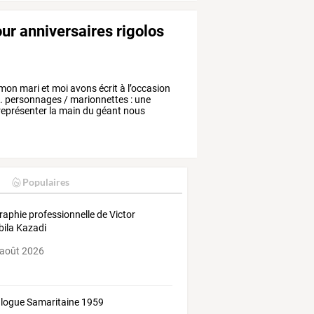
ur anniversaires rigolos
mon
mari
et
moi
avons
écrit
à
l’occasion
.
personnages
/
marionnettes
:
une
représenter
la
main
du
géant
nous
Populaires
raphie professionnelle de Victor
bila Kazadi
 août 2026
logue Samaritaine 1959