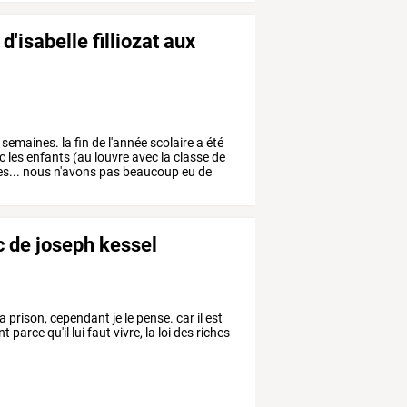
d'isabelle filliozat aux
semaines.
la
fin
de
l'année
scolaire
a
été
c
les
enfants
(au
louvre
avec
la
classe
de
s...
nous
n'avons
pas
beaucoup
eu
de
nc de joseph kessel
 prison, cependant je le pense. car il est
arce qu'il lui faut vivre, la loi des riches