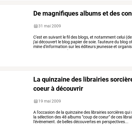
De magnifiques albums et des con
31 mai 2009
C'est
en
suivant
le
fil
des
blogs,
et
notamment
celui
(de
j'ai
découvert
le
blog
papier
de
soie.
l'auteure
du
blog
of
mine
d'information
sur
les
éditeurs
jeunesse
et
organis
amusants,
auxquels
…
La quinzaine des librairies sorciè
coeur à découvrir
19 mai 2009
A l'occasion de la quinzaine des librairies sorcières qu
la sélection des 48 albums "coup de coeur" de ces libra
l'évènement. de belles découvertes en perspectives...