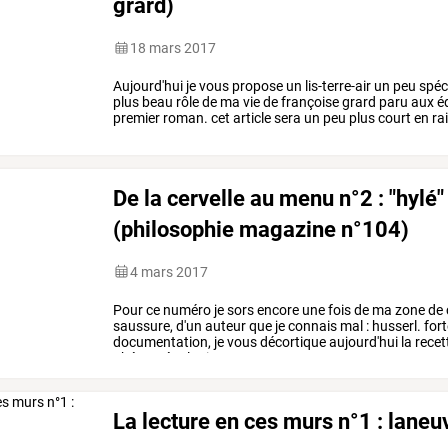
grard)
18 mars 2017
Aujourd'hui
je
vous
propose
un
lis-terre-air
un
peu
spéc
plus
beau
rôle
de
ma
vie
de
françoise
grard
paru
aux
éd
premier
roman.
cet
article
sera
un
peu
plus
court
en
ra
vous
…
De la cervelle au menu n°2 : "hylé" 
(philosophie magazine n°104)
4 mars 2017
Pour
ce
numéro
je
sors
encore
une
fois
de
ma
zone
de
saussure,
d'un
auteur
que
je
connais
mal
:
husserl.
fort
documentation,
je
vous
décortique
aujourd'hui
la
recet
phénoménologie
…
La lecture en ces murs n°1 : laneuv