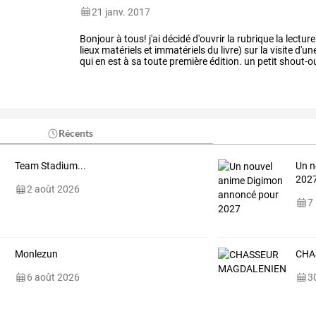
21 janv. 2017
Bonjour
à
tous!
j'ai
décidé
d'ouvrir
la
rubrique
la
lecture
lieux
matériels
et
immatériels
du
livre)
sur
la
visite
d'un
qui
en
est
à
sa
toute
première
édition.
un
petit
shout-o
laneuv'livre
se
tenait
à
la
…
Récents
Team Stadium...
Un n
202
2 août 2026
7
Monlezun
CHA
6 août 2026
30