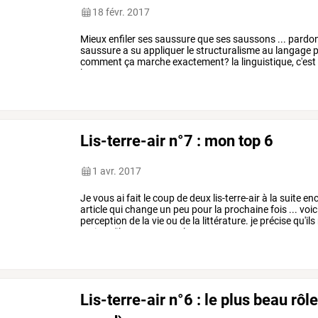
18 févr. 2017
Mieux
enfiler
ses
saussure
que
ses
saussons
...
pardo
saussure
a
su
appliquer
le
structuralisme
au
langage
p
comment
ça
marche
exactement?
la
linguistique,
c'est
langue,
son
…
Lis-terre-air n°7 : mon top 6
1 avr. 2017
Je
vous
ai
fait
le
coup
de
deux
lis-terre-air
à
la
suite
enc
article
qui
change
un
peu
pour
la
prochaine
fois
...
voic
perception
de
la
vie
ou
de
la
littérature.
je
précise
qu'ils
mais
qu'ils
ont
tous
quelque
…
Lis-terre-air n°6 : le plus beau rô