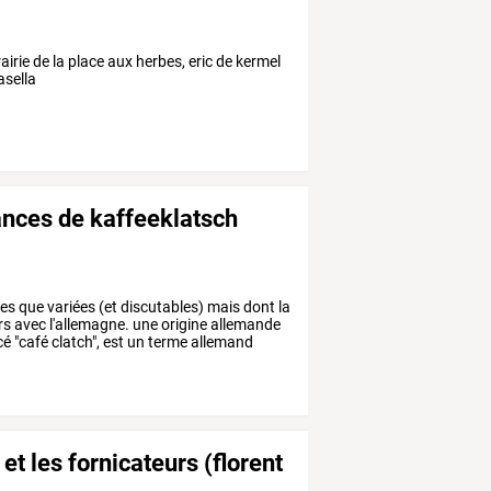
brairie de la place aux herbes, eric de kermel
asella
ances de kaffeeklatsch
ses
que
variées
(et
discutables)
mais
dont
la
rs
avec
l'allemagne.
une
origine
allemande
cé
"café
clatch",
est
un
terme
allemand
e et les fornicateurs (florent