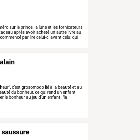
méro
sur
le
prince,
la
lune
et
les
fornicateurs
cadeau
après
avoir
acheté
un
autre
livre
au
commencé
par
lire
celui-ci
avant
celui
qui
alain
heur",
c'est
grosomodo
lié
à
la
beauté
et
au
eauté
du
bonheur,
ce
qui
rend
un
enfant
er
le
bonheur
au
jeu
d'un
enfant.
"la
e saussure