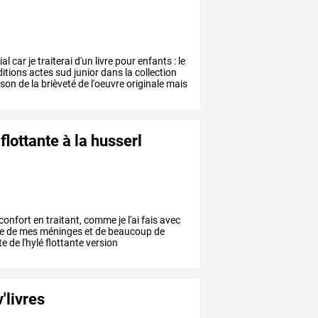
ial
car
je
traiterai
d'un
livre
pour
enfants
:
le
itions
actes
sud
junior
dans
la
collection
ison
de
la
brièveté
de
l'oeuvre
originale
mais
flottante à la husserl
confort
en
traitant,
comme
je
l'ai
fais
avec
e
de
mes
méninges
et
de
beaucoup
de
te
de
l'hylé
flottante
version
'livres