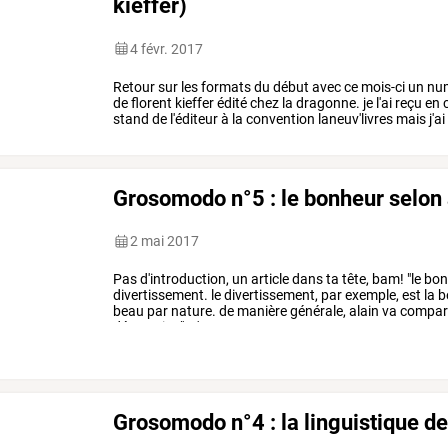
kieffer)
4 févr. 2017
Retour
sur
les
formats
du
début
avec
ce
mois-ci
un
nu
de
florent
kieffer
édité
chez
la
dragonne.
je
l'ai
reçu
en
stand
de
l'éditeur
à
la
convention
laneuv'livres
mais
j'ai
avait
attiré
…
Grosomodo n°5 : le bonheur selon 
2 mai 2017
Pas
d'introduction,
un
article
dans
ta
tête,
bam!
"le
bon
divertissement.
le
divertissement,
par
exemple,
est
la
b
beau
par
nature.
de
manière
générale,
alain
va
compar
dépression",
c'est
…
Grosomodo n°4 : la linguistique d