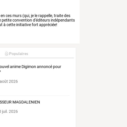
en
ces
murs
(qui,
je
le
rappelle,
traite
des
e
petite
convention
d'éditeurs
indépendants
ut
à
cette
initiative
fort
appréciée!
Populaires
ouvel anime Digimon annoncé pour
7
 août 2026
SSEUR MAGDALENIEN
 juil. 2026