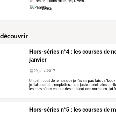
autres réflexions mineures, Divers.
Paprika
 découvrir
Hors-séries n°4 : les courses de 
janvier
29 janv. 2017
Un
petit
bout
de
temps
que
je
n'avais
pas
fais
de
"book
je
n'ai
pas
fait
d'emplettes,
mais
juste
qu'entre
les
parti
les
hors-séries
en
plus
des
publications
normales.
j'ai
f
an
et
mon
…
Hors-séries n°5 : les courses de 