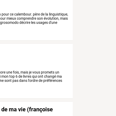
n
pour
ce
calembour.
père
de
la
linguistique,
our
mieux
comprendre
son
évolution,
mais
grosomodo
décrire
les
usages
d'une
ore
une
fois,
mais
je
vous
promets
un
i
mon
top
6
de
livres
qui
ont
changé
ma
ne
sont
pas
dans
l'ordre
de
préférences
le de ma vie (françoise