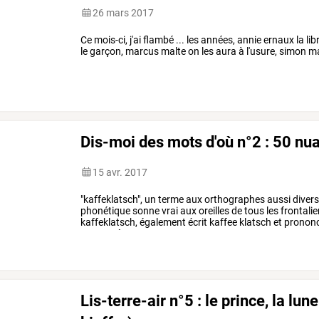
26 mars 2017
Ce mois-ci, j'ai flambé ... les années, annie ernaux la li
le garçon, marcus malte on les aura à l'usure, simon m
Dis-moi des mots d'où n°2 : 50 nu
15 avr. 2017
"kaffeklatsch",
un
terme
aux
orthographes
aussi
diver
phonétique
sonne
vrai
aux
oreilles
de
tous
les
frontalie
kaffeklatsch,
également
écrit
kaffee
klatsch
et
pronon
composé
…
Lis-terre-air n°5 : le prince, la lun