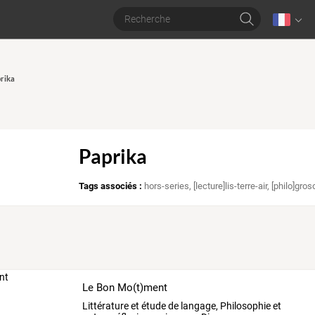
prika
Paprika
Tags associés :
hors-series
,
[lecture]lis-terre-air
,
[philo]gro
Le Bon Mo(t)ment
Littérature et étude de langage, Philosophie et