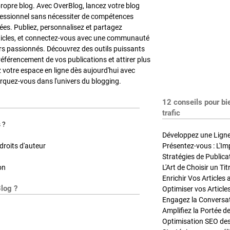
propre blog. Avec OverBlog, lancez votre blog
fessionnel sans nécessiter de compétences
es. Publiez, personnalisez et partagez
ticles, et connectez-vous avec une communauté
rs passionnés. Découvrez des outils puissants
référencement de vos publications et attirer plus
z votre espace en ligne dès aujourd'hui avec
quez-vous dans l'univers du blogging.
12 conseils pour bi
trafic
 ?
Développez une Ligne 
roits d'auteur
Présentez-vous : L'Im
on
L'Art de Choisir un Ti
Blog ?
Optimiser vos Article
Engagez la Conversati
Amplifiez la Portée de