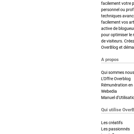
facilement votre 
personnel ou pro
techniques avancé
facilement vos ar
active de blogueu
pour optimiser le 
de visiteurs. Crée
OverBlog et démar
A propos
Qui sommes nous
L'Offre Overblog
Rémunération en d
Webedia
Manuel d'Utilisati
Qui utilise Over
Les créatifs
Les passionnés