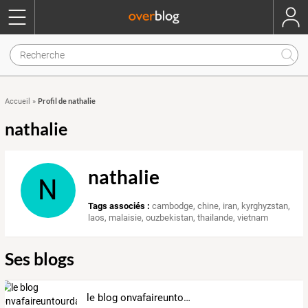
Profil de nathalie
Accueil
»
nathalie
nathalie
N
Tags associés :
cambodge
,
chine
,
iran
,
kyrghyzstan
,
laos
,
malaisie
,
ouzbekistan
,
thailande
,
vietnam
Ses blogs
le blog onvafaireuntourdasie