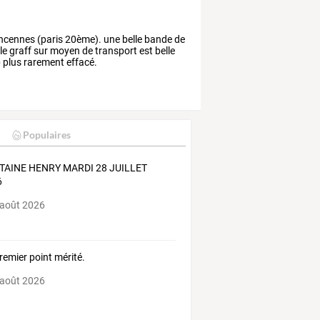
vincennes (paris 20ème). une belle bande de
e graff sur moyen de transport est belle
p plus rarement effacé.
Populaires
TAINE HENRY MARDI 28 JUILLET
6
 août 2026
remier point mérité.
 août 2026