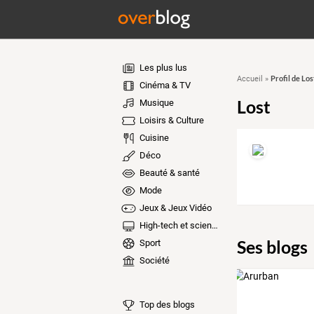
Les plus lus
Profil de Los
Accueil
»
Cinéma & TV
Lost
Musique
Loisirs & Culture
Cuisine
Déco
Beauté & santé
Mode
Jeux & Jeux Vidéo
High-tech et sciences
Ses blogs
Sport
Société
Top des blogs