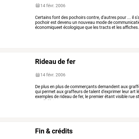
14 févr. 2006
Certains
font
des
pochoirs
contre,
d'autres
pour
...
il
s'
pochoir
est
devenu
un
nouveau
mode
de
communicati
économiqueet
écologique
que
les
tracts
et
les
affiches
cette
photo
a
été
prise
devant
…
Rideau de fer
14 févr. 2006
De
plus
en
plus
de
commerçants
demandent
aux
graff
qui
permet
aux
graffeurs
de
talent
d'exprimer
leur
art
l
exemples
de
rideau
de
fer,
le
premier
étant
visible
rue
s
rue
d'alésia,
…
Fin & crédits