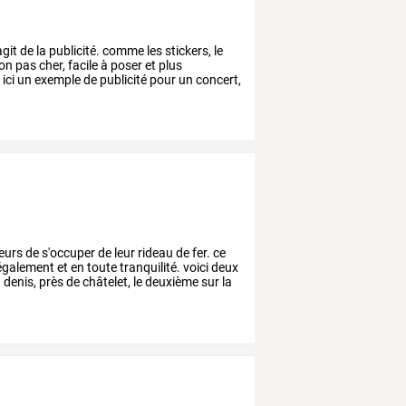
agit
de
la
publicité.
comme
les
stickers,
le
on
pas
cher,
facile
à
poser
et
plus
.
ici
un
exemple
de
publicité
pour
un
concert,
eurs
de
s'occuper
de
leur
rideau
de
fer.
ce
également
et
en
toute
tranquilité.
voici
deux
t
denis,
près
de
châtelet,
le
deuxième
sur
la