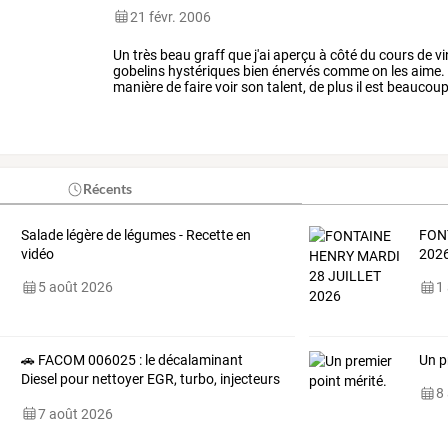
21 févr. 2006
Un très beau graff que j'ai aperçu à côté du cours de 
gobelins hystériques bien énervés comme on les aime. l
manière de faire voir son talent, de plus il est beaucou
Récents
Salade légère de légumes - Recette en
FON
vidéo
202
5 août 2026
1
🚗 FACOM 006025 : le décalaminant
Un p
Diesel pour nettoyer EGR, turbo, injecteurs
8
et FAP
7 août 2026