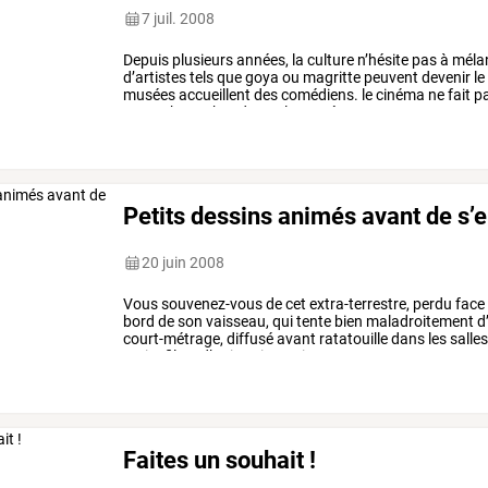
7 juil. 2008
Depuis
plusieurs
années,
la
culture
n’hésite
pas
à
méla
d’artistes
tels
que
goya
ou
magritte
peuvent
devenir
le
musées
accueillent
des
comédiens.
le
cinéma
ne
fait
p
cronenberg
abandonne
la
caméra
…
Petits dessins animés avant de s’
20 juin 2008
Vous
souvenez-vous
de
cet
extra-terrestre,
perdu
face
bord
de
son
vaisseau,
qui
tente
bien
maladroitement
d’
court-métrage,
diffusé
avant
ratatouille
dans
les
salle
petits
films
d’animation
qui
…
Faites un souhait !