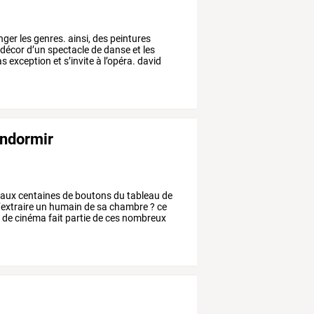
nger
les
genres.
ainsi,
des
peintures
décor
d’un
spectacle
de
danse
et
les
as
exception
et
s’invite
à
l’opéra.
david
endormir
aux
centaines
de
boutons
du
tableau
de
extraire
un
humain
de
sa
chambre
?
ce
s
de
cinéma
fait
partie
de
ces
nombreux