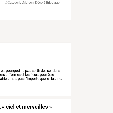
Categorie :
Maison, Déco & Bricolage
res,
pourquoi
ne
pas
sortir
des
sentiers
ers
difformes
et
les
fleurs
pour
être
rairie…
mais
pas
n’importe
quelle
librairie,
 « ciel et merveilles »