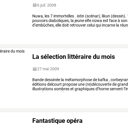
6 juil. 2008
Nuwa,
les
7
immortelles
.
istin
(scénar),
likun
(dessin).
pouvoirs
diaboliques,
la
jeune
elfe
nüwa
est
face
à
son
d’embûches,
elle
doit
retrouver
celui
qui
incarne
la
réun
légende
dit
que
lorsque
kan
…
La sélection littéraire du mois
27 mai 2009
Bande
dessinée
la
métamorphose
de
kafka
,
corbeyra
éditions
delcourt
propose
une
(re)découverte
de
grand
illustrations
sombres
et
graphiques
d’horne
servent
l’
transforme…
en
blatte.
une
…
Fantastique opéra