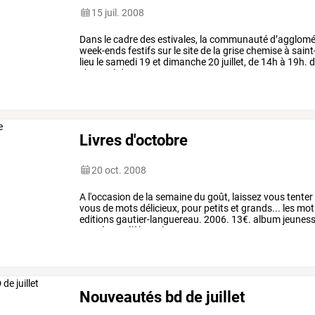
15 juil. 2008
Dans
le
cadre
des
estivales,
la
communauté
d’agglomé
week-ends
festifs
sur
le
site
de
la
grise
chemise
à
saint
lieu
le
samedi
19
et
dimanche
20
juillet,
de
14h
à
19h.
d
chaussé
de
ses
…
Livres d'octobre
20 oct. 2008
A
l'occasion
de
la
semaine
du
goût,
laissez
vous
tenter
vous
de
mots
délicieux,
pour
petits
et
grands...
les
mot
editions
gautier-languereau.
2006.
13€.
album
jeunes
et
poètes
célèbres,
la
…
Nouveautés bd de juillet