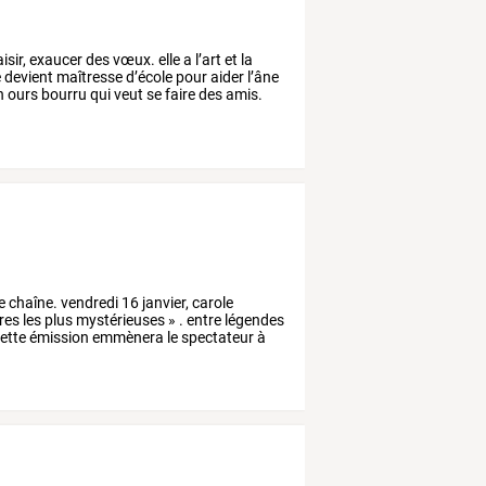
isir, exaucer des vœux. elle a l’art et la
e devient maîtresse d’école pour aider l’âne
n ours bourru qui veut se faire des amis.
e
chaîne.
vendredi
16
janvier,
carole
res
les
plus
mystérieuses
»
.
entre
légendes
ette
émission
emmènera
le
spectateur
à