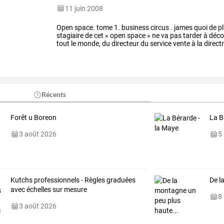
11 juin 2008
Open
space.
tome
1.
business
circus
.
james
quoi
de
pl
stagiaire
de
cet
«
open
space
»
ne
va
pas
tarder
à
déco
tout
le
monde,
du
directeur
du
service
vente
à
la
directr
même
l’homme
d’entretien
…
Récents
Forêt u Boreon
La B
3 août 2026
5
Kutchs professionnels - Règles graduées
De l
avec échelles sur mesure
8
3 août 2026