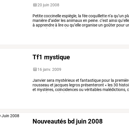
20 juin 2008
Petite coccinelle espiègle, la fée coquillette n’a qu’un pla
manière d’aider les animaux en peine. c’est ainsi qu’ell
à apprendre à lire ou qu’elle organise un goûter pour u
ponctuées de « poil
Tf1 mystique
16 janv. 2009
Janvier
sera
mystérieux
et
fantastique
pour
la
premièr
rousseau
et
jacques
legros
présenteront
«
les
30
histoi
et
mystères,
coïncidences
ou
véritables
malédictions,
c
travers
le
monde
(et
…
Nouveautés bd juin 2008