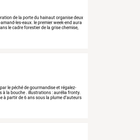
ration
de
la
porte
du
hainaut
organise
deux
-amand-les-eaux.
le
premier
week-end
aura
ans
le
cadre
forestier
de
la
grise
chemise,
par
le
péché
de
gourmandise
et
régalez-
s
à
la
bouche
.
illustrations
:
aurélia
fronty.
se
à
partir
de
6
ans
sous
la
plume
d’auteurs