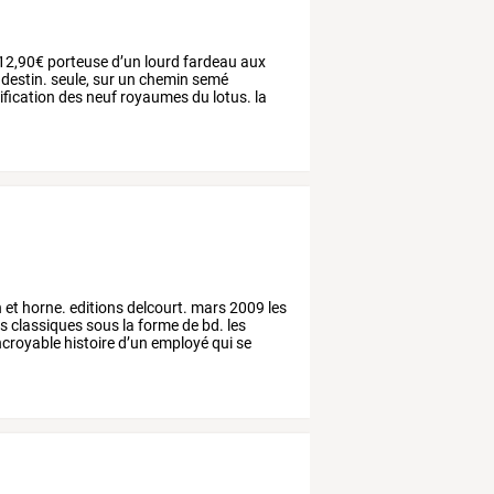
12,90€
porteuse
d’un
lourd
fardeau
aux
destin.
seule,
sur
un
chemin
semé
ification
des
neuf
royaumes
du
lotus.
la
n
et
horne.
editions
delcourt.
mars
2009
les
s
classiques
sous
la
forme
de
bd.
les
incroyable
histoire
d’un
employé
qui
se