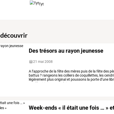
Tyt
 découvrir
Des trésors au rayon jeunesse
21 mai 2008
A
l’approche
de
la
fête
des
mères
puis
de
la
fête
des
pè
battus
?
rangeons
les
colliers
de
coquillettes,
les
cendri
légèrement
plus
original
et
poussons
la
porte
d’une
lib
une
librairie
jeunesse.
laissons
…
Week-ends « il était une fois … » et