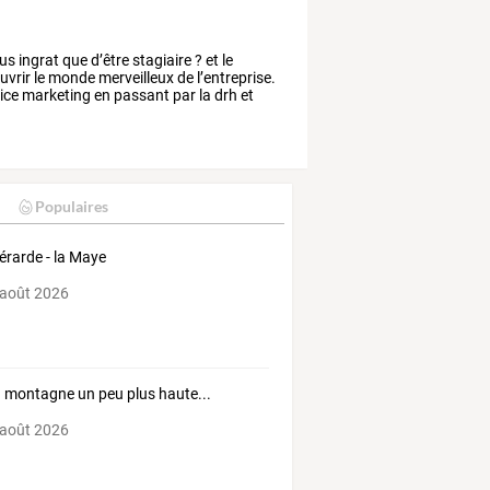
us
ingrat
que
d’être
stagiaire
?
et
le
uvrir
le
monde
merveilleux
de
l’entreprise.
ice
marketing
en
passant
par
la
drh
et
Populaires
érarde - la Maye
 août 2026
a montagne un peu plus haute...
 août 2026