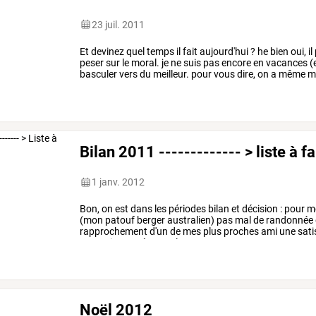
23 juil. 2011
Et
devinez
quel
temps
il
fait
aujourd'hui
?
he
bien
oui,
il
peser
sur
le
moral.
je
ne
suis
pas
encore
en
vacances
(
basculer
vers
du
meilleur.
pour
vous
dire,
on
a
même
m
météo
annonce
du
mieux
…
Bilan 2011 ------------- > liste à f
1 janv. 2012
Bon,
on
est
dans
les
périodes
bilan
et
décision
:
pour
mo
(mon
patouf
berger
australien)
pas
mal
de
randonnée
rapprochement
d'un
de
mes
plus
proches
ami
une
sati
mauvaise
année
pour
les
…
Noël 2012