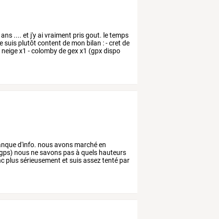
ans
....
et
j'y
ai
vraiment
pris
gout.
le
temps
e
suis
plutôt
content
de
mon
bilan
:
-
cret
de
a
neige
x1
-
colomby
de
gex
x1
(gpx
dispo
nque
d'info.
nous
avons
marché
en
gps)
nous
ne
savons
pas
à
quels
hauteurs
nc
plus
sérieusement
et
suis
assez
tenté
par