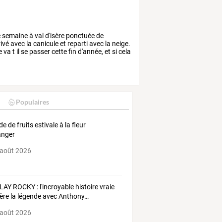
e
semaine
à
val
d'isère
ponctuée
de
ivé
avec
la
canicule
et
reparti
avec
la
neige.
e
va
t
il
se
passer
cette
fin
d'année,
et
si
cela
Populaires
e de fruits estivale à la fleur
anger
 août 2026
LAY
ROCKY
:
l'incroyable
histoire
vraie
ière
la
légende
avec
Anthony
…
 août 2026