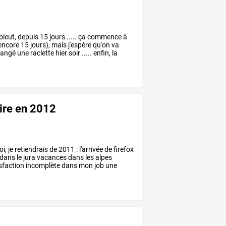
pleut,
depuis
15
jours
.....
ça
commence
à
encore
15
jours),
mais
j'espère
qu'on
va
angé
une
raclette
hier
soir
.....
enfin,
la
aire en 2012
i,
je
retiendrais
de
2011
:
l'arrivée
de
firefox
dans
le
jura
vacances
dans
les
alpes
sfaction
incomplète
dans
mon
job
une