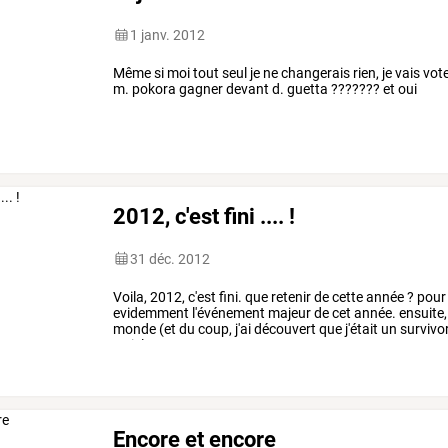
1 janv. 2012
Même si moi tout seul je ne changerais rien, je vais vot
m. pokora gagner devant d. guetta ??????? et oui
2012, c'est fini .... !
31 déc. 2012
Voila,
2012,
c'est
fini.
que
retenir
de
cette
année
?
pour
evidemment
l'événement
majeur
de
cet
année.
ensuite,
monde
(et
du
coup,
j'ai
découvert
que
j'était
un
survivo
article
et
vous,
…
Encore et encore