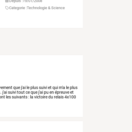
Depuis :
19/01/2008
Categorie :
Technologie & Science
évement
que
j'ai
le
plus
suivi
et
qui
m'a
le
plus
.
j'ai
suivi
tout
ce
que
j'ai
pu
en
épreuve
et
ont
les
suivants
:
la
victoire
du
relais
4x100