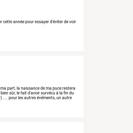
er cette année pour essayer d'éviter de voir
ma
part,
la
naissance
de
ma
puce
restera
bien
sûr,
le
fait
d'avoir
survécu
à
la
fin
du
r)
....
pour
les
autres
évéments,
un
autre