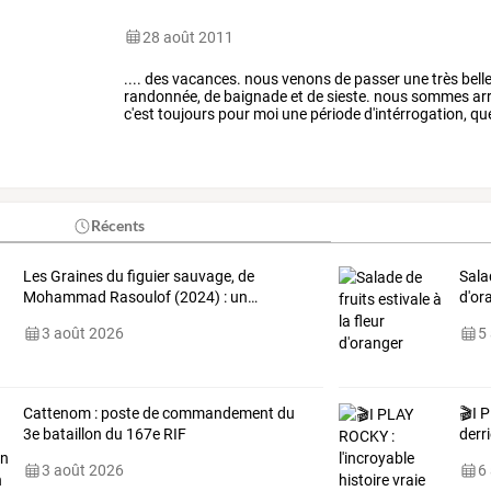
28 août 2011
....
des
vacances.
nous
venons
de
passer
une
très
bell
randonnée,
de
baignade
et
de
sieste.
nous
sommes
arr
c'est
toujours
pour
moi
une
période
d'intérrogation,
qu
se
passe
comme
je
le
…
Récents
Les
Graines
du
figuier
sauvage,
de
Salad
Mohammad
Rasoulof
(2024)
:
un
…
d'or
3 août 2026
5
Cattenom : poste de commandement du
🎬I
P
3e bataillon du 167e RIF
derr
3 août 2026
6