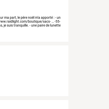
ur
ma
part,
le
père
noël
m'a
apporté
:
-
un
www.raidlight.com/boutique/sacs-
…
-55-
s,
je
suis
tranquille.
-
une
paire
de
lunette