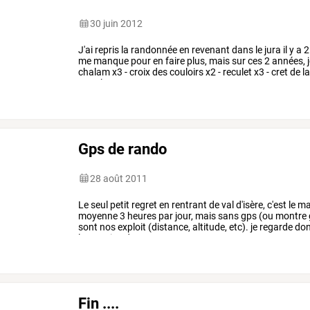
30 juin 2012
J'ai
repris
la
randonnée
en
revenant
dans
le
jura
il
y
a
2
me
manque
pour
en
faire
plus,
mais
sur
ces
2
années,
j
chalam
x3
-
croix
des
couloirs
x2
-
reculet
x3
-
cret
de
l
pour
les
gens
…
Gps de rando
28 août 2011
Le
seul
petit
regret
en
rentrant
de
val
d'isère,
c'est
le
ma
moyenne
3
heures
par
jour,
mais
sans
gps
(ou
montre
sont
nos
exploit
(distance,
altitude,
etc).
je
regarde
do
le
sportiva
de
…
Fin ....