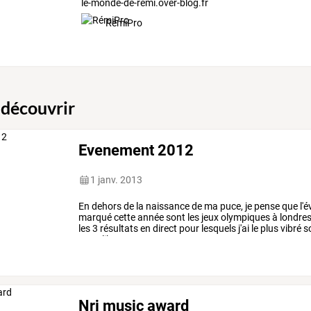
le-monde-de-remi.over-blog.fr
RémiPro
 découvrir
Evenement 2012
1 janv. 2013
En
dehors
de
la
naissance
de
ma
puce,
je
pense
que
l'
marqué
cette
année
sont
les
jeux
olympiques
à
londres
les
3
résultats
en
direct
pour
lesquels
j'ai
le
plus
vibré
s
nage
libre
…
Nrj music award