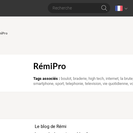
miPro
RémiPro
Tags associés :
boulot
,
braderie
,
high tech
,
internet
,
la brute
smartphone
,
sport
,
telephonie
,
television
,
vie quotidienne
,
v
Le blog de Rémi