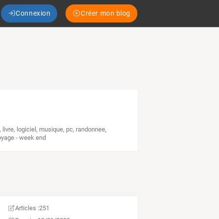
Connexion
Créer mon blog
,
livre
,
logiciel
,
musique
,
pc
,
randonnee
,
oyage - week end
Articles :
251