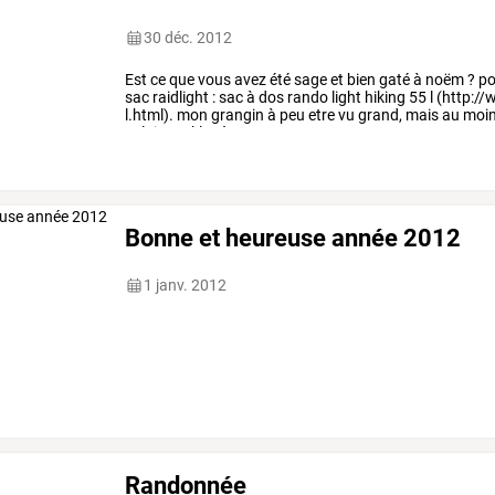
30 déc. 2012
Est
ce
que
vous
avez
été
sage
et
bien
gaté
à
noëm
?
po
sac
raidlight
:
sac
à
dos
rando
light
hiking
55
l
(http://
l.html).
mon
grangin
à
peu
etre
vu
grand,
mais
au
moin
solaire
oakley
à
ma
…
Bonne et heureuse année 2012
1 janv. 2012
Randonnée