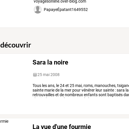
voyagesonline.over-blog.com
PapayeÉpatant1649552
 découvrir
Sara la noire
25 mai 2008
Tous
les
ans,
le
24
et
25
mai,
roms,
manouches,
tsigan
sainte
marie
de
la
mer
pour
vénérer
leur
sainte
:
sara
la
retrouvailles
et
de
nombreux
enfants
sont
baptisés
da
s’articule
autour
de
messes,
de
la
…
La vue d'une fourmie