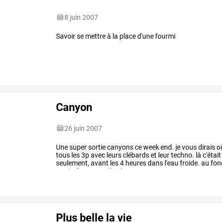
8 juin 2007
Savoir se mettre à la place d'une fourmi
Canyon
26 juin 2007
Une
super
sortie
canyons
ce
week
end.
je
vous
dirais
o
tous
les
3p
avec
leurs
clébards
et
leur
techno.
là
c'était
seulement,
avant
les
4
heures
dans
l'eau
froide.
au
fon
sortie
du
canyon,
la
photo
…
Plus belle la vie