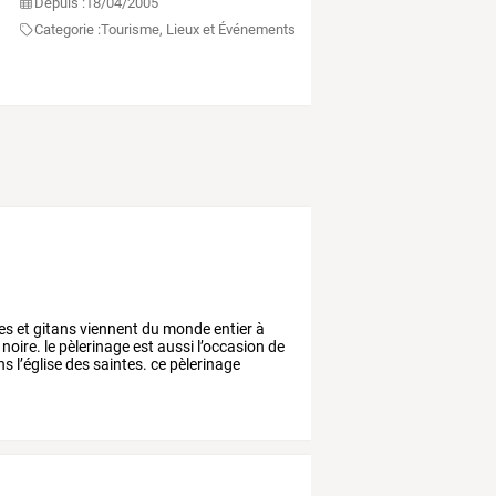
Depuis :
18/04/2005
Categorie :
Tourisme, Lieux et Événements
es
et
gitans
viennent
du
monde
entier
à
noire.
le
pèlerinage
est
aussi
l’occasion
de
ns
l’église
des
saintes.
ce
pèlerinage