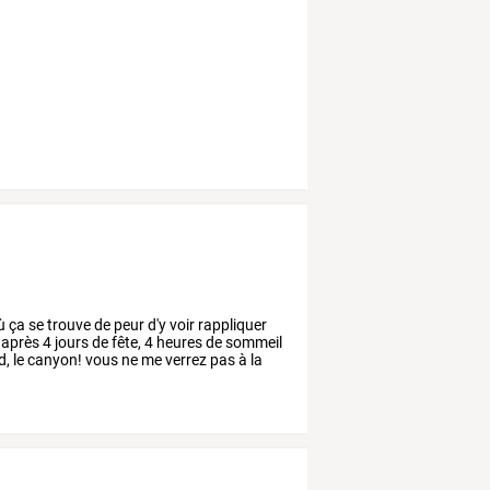
ù
ça
se
trouve
de
peur
d'y
voir
rappliquer
après
4
jours
de
fête,
4
heures
de
sommeil
d,
le
canyon!
vous
ne
me
verrez
pas
à
la