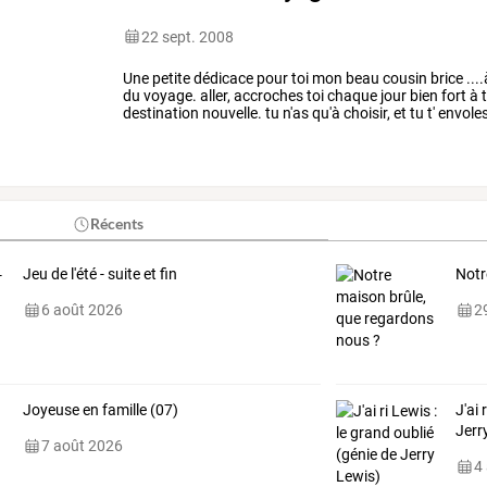
22 sept. 2008
Une
petite
dédicace
pour
toi
mon
beau
cousin
brice
...
du
voyage.
aller,
accroches
toi
chaque
jour
bien
fort
à
destination
nouvelle.
tu
n'as
qu'à
choisir,
et
tu
t'
envoles
tu
peux
te
bronzer
…
Récents
Jeu de l'été - suite et fin
Notr
6 août 2026
29
Joyeuse en famille (07)
J'ai 
Jerr
7 août 2026
4