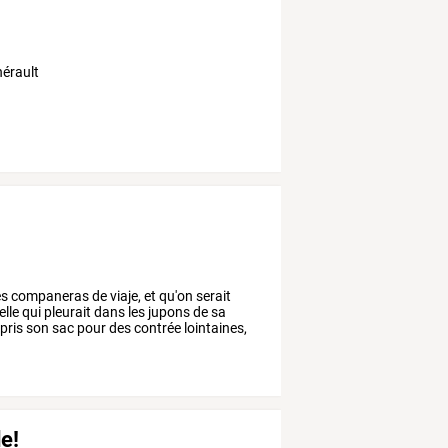
hérault
es
companeras
de
viaje,
et
qu'on
serait
elle
qui
pleurait
dans
les
jupons
de
sa
pris
son
sac
pour
des
contrée
lointaines,
de!