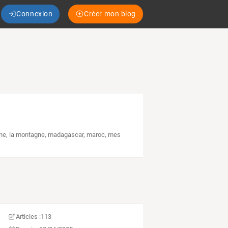
Connexion
Créer mon blog
ne
,
la montagne
,
madagascar
,
maroc
,
mes
Articles :
113