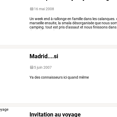
16 mai 2008
Un
week
end
à
rallonge
en
famille
dans
les
calanques.
marseille
ensuite,
la
smala
désorganisée
que
nous
so
camping.
tout
est
pris
d'assaut
et
nous
finissons
dans
droite,
la
route
hyper
…
Madrid....si
5 juin 2007
Ya des connaisseurs ici quand même
Invitation au voyage