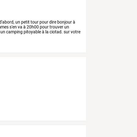
d'abord,
un
petit
tour
pour
dire
bonjour
à
mmes
s'en
va
à
20h00
pour
trouver
un
un
camping
pitoyable
à
la
ciotad.
sur
votre