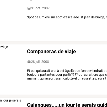
31 oct. 2007
Spot de lumière sur spot d'escalade. st jean de buège, 
Companeras de viaje
28 juil. 2008
Et
oui
qui
aurait
cru,
à
cet
âge
là
que
l'on
deviendrait
d
toujours
partantes
pour
partir????
qui
aurait
cru
que
c
maman,
qui
assortissait
culotte
et
chaussettes,
aurait
toute
seule
comme
une
grande.....
…
Calanques.....un jour je serais gui