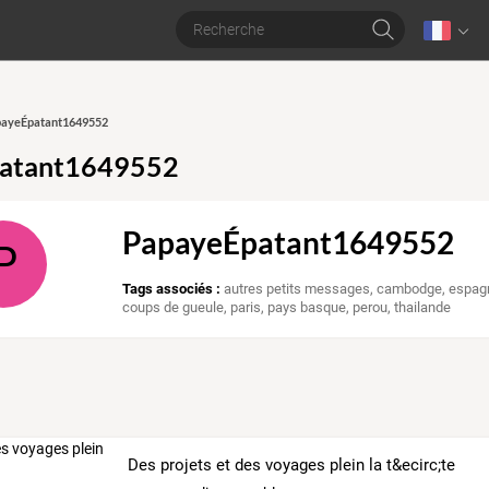
apayeÉpatant1649552
atant1649552
PapayeÉpatant1649552
P
Tags associés :
autres petits messages
,
cambodge
,
espag
coups de gueule
,
paris
,
pays basque
,
perou
,
thailande
Des projets et des voyages plein la t&ecirc;te