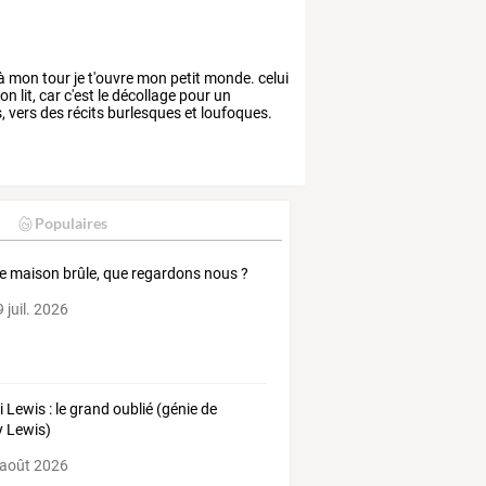
.à
mon
tour
je
t'ouvre
mon
petit
monde.
celui
ton
lit,
car
c'est
le
décollage
pour
un
,
vers
des
récits
burlesques
et
loufoques.
Populaires
e maison brûle, que regardons nous ?
 juil. 2026
ri Lewis : le grand oublié (génie de
y Lewis)
 août 2026