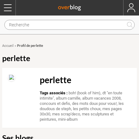
Profil de perlette
Accueil
»
perlette
perlette
Tags associés :
boh! (book of him)
,
dt "en toute
intimite"
,
album camille
,
album vacances 2008
,
concours et defis
,
des mots doux pour vous!
,
les
doudous de steph
,
les petits choux
,
mes pages
30x30
,
mes scrap'deco
,
mes sculptures et
peintures
,
mini-album
Ses blogs