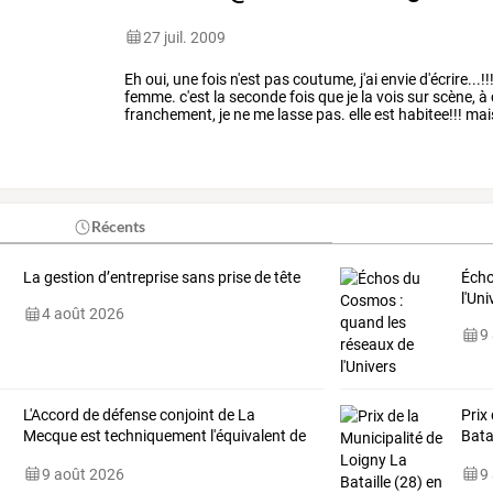
27 juil. 2009
Eh
oui,
une
fois
n'est
pas
coutume,
j'ai
envie
d'écrire...!!
femme.
c'est
la
seconde
fois
que
je
la
vois
sur
scène,
à
franchement,
je
ne
me
lasse
pas.
elle
est
habitee!!!
mai
norme.
j'attends
…
Récents
La gestion d’entreprise sans prise de tête
Éch
l'Uni
4 août 2026
9
L'Accord
de
défense
conjoint
de
La
Prix
Mecque
est
techniquement
l'équivalent
de
Bata
l'article
5
…
août
9 août 2026
9