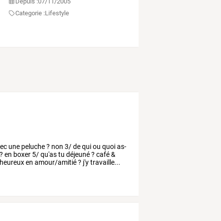
Depuis :
07/11/2005
Categorie :
Lifestyle
ec
une
peluche
?
non
3/
de
qui
ou
quoi
as-
?
en
boxer
5/
qu'as
tu
déjeuné
?
café
&
heureux
en
amour/amitié
?
j'y
travaille...