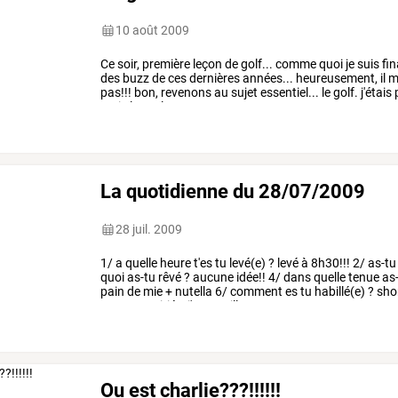
10 août 2009
Ce
soir,
première
leçon
de
golf...
comme
quoi
je
suis
fi
des
buzz
de
ces
dernières
années...
heureusement,
il
m
pas!!!
bon,
revenons
au
sujet
essentiel...
le
golf.
j'étais
mais
le
seul
…
La quotidienne du 28/07/2009
28 juil. 2009
1/
a
quelle
heure
t'es
tu
levé(e)
?
levé
à
8h30!!!
2/
as-tu
quoi
as-tu
rêvé
?
aucune
idée!!
4/
dans
quelle
tenue
as
pain
de
mie
+
nutella
6/
comment
es
tu
habillé(e)
?
sho
amour/amitié
?
j'y
travaille...
…
Ou est charlie???!!!!!!