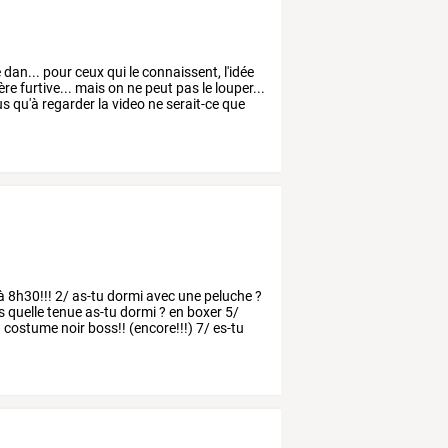
e
dan...
pour
ceux
qui
le
connaissent,
l'idée
ère
furtive...
mais
on
ne
peut
pas
le
louper...
us
qu'à
regarder
la
video
ne
serait-ce
que
à
8h30!!!
2/
as-tu
dormi
avec
une
peluche
?
s
quelle
tenue
as-tu
dormi
?
en
boxer
5/
n
costume
noir
boss!!
(encore!!!)
7/
es-tu