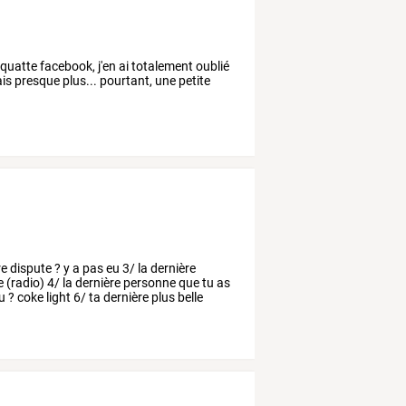
 squatte facebook, j'en ai totalement oublié
ais presque plus... pourtant, une petite
re
dispute
?
y
a
pas
eu
3/
la
dernière
e
(radio)
4/
la
dernière
personne
que
tu
as
u
?
coke
light
6/
ta
dernière
plus
belle