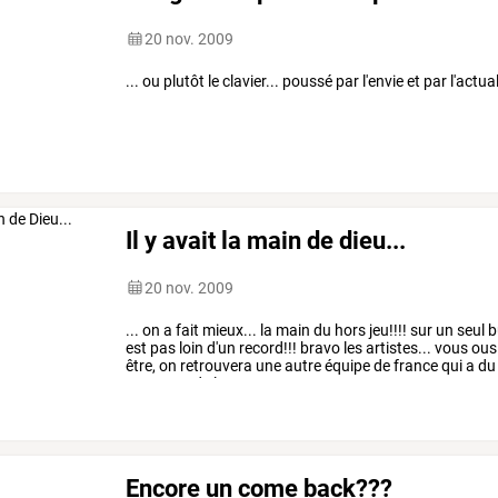
20 nov. 2009
... ou plutôt le clavier... poussé par l'envie et par l'actual
Il y avait la main de dieu...
20 nov. 2009
...
on
a
fait
mieux...
la
main
du
hors
jeu!!!!
sur
un
seul
b
est
pas
loin
d'un
record!!!
bravo
les
artistes...
vous
ous
être,
on
retrouvera
une
autre
équipe
de
france
qui
a
du
surtout...
de
la
…
Encore un come back???