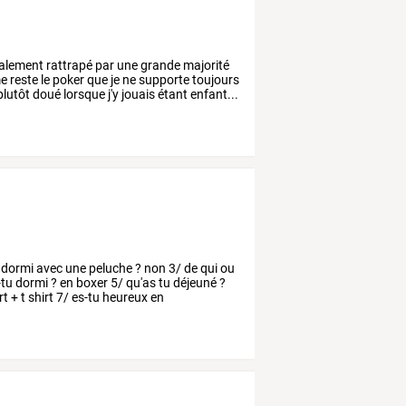
nalement
rattrapé
par
une
grande
majorité
e
reste
le
poker
que
je
ne
supporte
toujours
plutôt
doué
lorsque
j'y
jouais
étant
enfant...
dormi
avec
une
peluche
?
non
3/
de
qui
ou
-tu
dormi
?
en
boxer
5/
qu'as
tu
déjeuné
?
rt
+
t
shirt
7/
es-tu
heureux
en