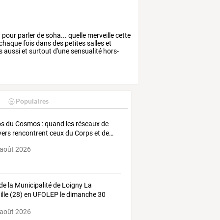
!
pour
parler
de
soha...
quelle
merveille
cette
chaque
fois
dans
des
petites
salles
et
s
aussi
et
surtout
d'une
sensualité
hors-
Populaires
os
du
Cosmos
:
quand
les
réseaux
de
vers
rencontrent
ceux
du
Corps
et
de
…
 août 2026
 de la Municipalité de Loigny La
ille (28) en UFOLEP le dimanche 30
 2026
 août 2026