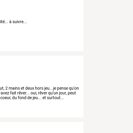
ité... à suivre...
ut,
2
mains
et
deux
hors
jeu...je
pense
qu'on
avez
fait
rêver...
oui,
rêver
qu'un
jour,
peut
coeur,
du
fond
de
jeu...
et
surtout...