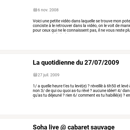
6 nov. 2008
Voici
une
petite
vidéo
dans
laquelle
se
trouve
mon
pot
conciste
à
le
retrouver
dans
la
vidéo,
on
le
voit
de
mani
pour
ceux
qui
ne
le
connaissent
pas,
il
ne
vous
reste
pl
pour
son
côté
clip
hip
…
La quotidienne du 27/07/2009
27 juil. 2009
1/
a
quelle
heure
t'es
tu
levé(e)
?
réveillè
à
6h50
et
levé
non
3/
de
qui
ou
quoi
as-tu
rêvé
?
aucune
idée!!
4/
dan
qu'as
tu
déjeuné
?
rien
6/
comment
es
tu
habillé(e)
?
e
heureux
en
…
Soha live @ cabaret sauvage