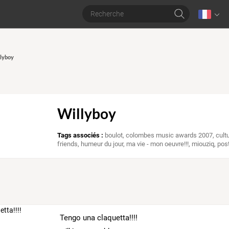
llyboy
Willyboy
Tags associés :
boulot
,
colombes music awards 2007
,
cult
friends
,
humeur du jour
,
ma vie - mon oeuvre!!!
,
miouziq
,
post
Tengo una claquetta!!!!