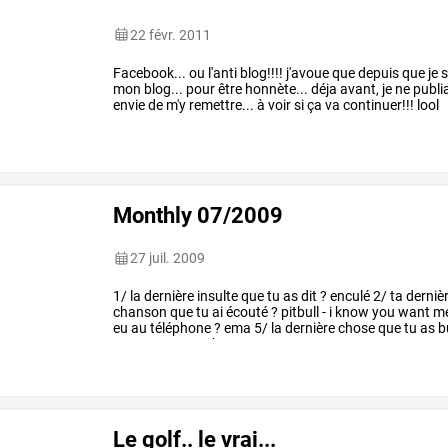
22 févr. 2011
Facebook... ou l'anti blog!!!! j'avoue que depuis que je
mon blog... pour être honnète... déja avant, je ne publi
envie de m'y remettre... à voir si ça va continuer!!! lool
Monthly 07/2009
27 juil. 2009
1/
la
dernière
insulte
que
tu
as
dit
?
enculé
2/
ta
derniè
chanson
que
tu
ai
écouté
?
pitbull
-
i
know
you
want
m
eu
au
téléphone
?
ema
5/
la
dernière
chose
que
tu
as
b
rencontre
?
une
brunette
…
Le golf.. le vrai...