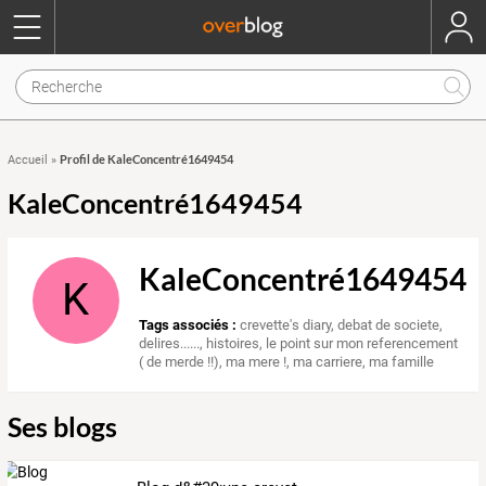
Profil de KaleConcentré1649454
Accueil
»
KaleConcentré1649454
KaleConcentré1649454
K
Tags associés :
crevette's diary
,
debat de societe
,
delires......
,
histoires
,
le point sur mon referencement
( de merde !!)
,
ma mere !
,
ma carriere
,
ma famille
Ses blogs