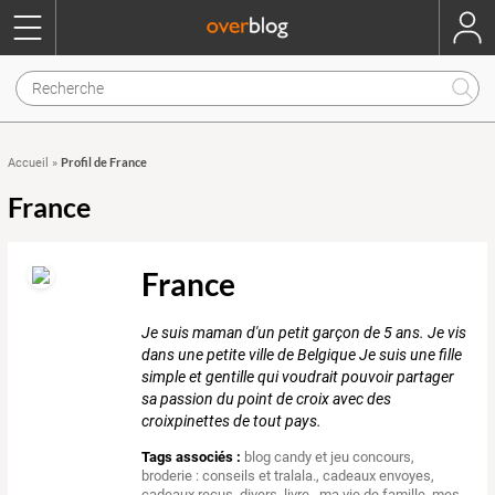
Profil de France
Accueil
»
France
France
Je suis maman d'un petit garçon de 5 ans. Je vis
dans une petite ville de Belgique Je suis une fille
simple et gentille qui voudrait pouvoir partager
sa passion du point de croix avec des
croixpinettes de tout pays.
Tags associés :
blog candy et jeu concours
,
broderie : conseils et tralala.
,
cadeaux envoyes
,
cadeaux recus
,
divers
,
livre.
,
ma vie de famille
,
mes