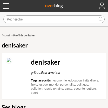
Profil de denisaker
Accueil
»
denisaker
denisaker
gribouilleur amateur
Tags associés :
economie
,
education
,
faits divers
,
froid
,
justice
,
monde
,
personalite
,
politique
,
pollution
,
russie ukraine
,
sante
,
securite routiere
,
sport
Ses blogs